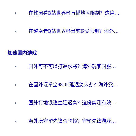
在韩国看B站世界杯直播地区限制？这篇指南让你告别“当前地区不可播放”
在越南看B站世界杯当前IP受限制？海外党体育观赛终极指南来了
加速国内游戏
国外可不可以打逆水寒？海外玩家国服畅玩终极指南（附漫威荒野乱斗加速方案）
在国外玩拳皇98OL延迟怎么办？海外党亲测有效的低延迟指南
国外打地铁逃生延迟高？这份实测有效的低延迟指南帮你吃鸡
海外玩守望先锋总卡顿？守望先锋游戏加速器在哪里买&避坑指南（附欧洲非洲游戏实测）