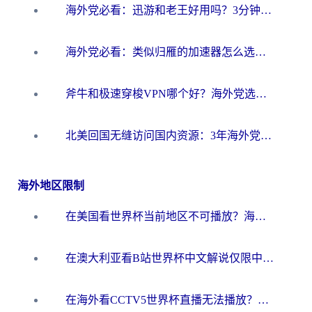
海外党必看：迅游和老王好用吗？3分钟选对加速国内网络的加速器
海外党必看：类似归雁的加速器怎么选？一篇搞定无缝访问国内资源
斧牛和极速穿梭VPN哪个好？海外党选回国加速器必看的真实对比与避坑指南
北美回国无缝访问国内资源：3年海外党亲测的加速器选择指南
海外地区限制
在美国看世界杯当前地区不可播放？海外党体育观赛终极指南来了！
在澳大利亚看B站世界杯中文解说仅限中国大陆？这篇指南帮你打破限制看遍赛事
在海外看CCTV5世界杯直播无法播放？这篇指南让你和国内球迷同步呐喊