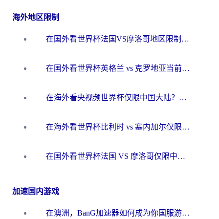
海外地区限制
在国外看世界杯法国VS摩洛哥地区限制？这篇指南让你流畅看中文解说无压力
在国外看世界杯英格兰 vs 克罗地亚当前地区不可播放？这篇指南帮你搞定所有海外观赛难题
在海外看央视频世界杯仅限中国大陆？这篇指南帮你解锁中文解说+无卡顿直播
在海外看世界杯比利时 vs 塞内加尔仅限中国大陆？我找到了最流畅的中文解说之路
在国外看世界杯法国 VS 摩洛哥仅限中国大陆？海外党这样看中文解说赛事不卡顿
加速国内游戏
在澳洲，BanG加速器如何成为你国服游戏的“时光机”？