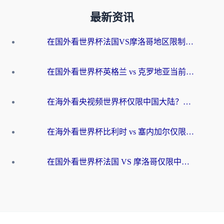
最新资讯
在国外看世界杯法国VS摩洛哥地区限制？这篇指南让你流畅看中文解说无压力
在国外看世界杯英格兰 vs 克罗地亚当前地区不可播放？这篇指南帮你搞定所有海外观赛难题
在海外看央视频世界杯仅限中国大陆？这篇指南帮你解锁中文解说+无卡顿直播
在海外看世界杯比利时 vs 塞内加尔仅限中国大陆？我找到了最流畅的中文解说之路
在国外看世界杯法国 VS 摩洛哥仅限中国大陆？海外党这样看中文解说赛事不卡顿