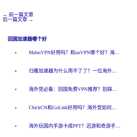
←
前一篇文章
后一篇文章
→
回国加速器哪个好
MalusVPN好用吗？和uuVPN哪个好？海外党无缝访问国内资源的真实对比与选择指南
归雁加速器为什么用不了了？一位海外游子的真实困惑与技术解答
海外党必看：回国免费VPN推荐？别踩坑！教你选对加速器无缝刷国内资源
ChickCN和GoLink好用吗？海外党如何选对回国加速器
海外玩国内手游卡成PPT？迅游和奇游手游哪个好？一篇讲透回国加速器怎么选