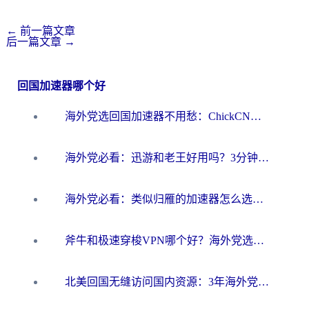
←
前一篇文章
后一篇文章
→
回国加速器哪个好
海外党选回国加速器不用愁：ChickCN和洞见哪个好？一篇搞定所有疑问
海外党必看：迅游和老王好用吗？3分钟选对加速国内网络的加速器
海外党必看：类似归雁的加速器怎么选？一篇搞定无缝访问国内资源
斧牛和极速穿梭VPN哪个好？海外党选回国加速器必看的真实对比与避坑指南
北美回国无缝访问国内资源：3年海外党亲测的加速器选择指南