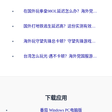
在国外玩拳皇98OL延迟怎么办？海外党亲测有效的低延迟指南
国外打地铁逃生延迟高？这份实测有效的低延迟指南帮你吃鸡
海外玩守望先锋总卡顿？守望先锋游戏加速器在哪里买&避坑指南（附欧洲非洲游戏实测）
台湾怎么玩光·遇不卡顿？海外党国服游戏加速终极攻略（附实测体验）
下载应用
番茄 Windows PC电脑版