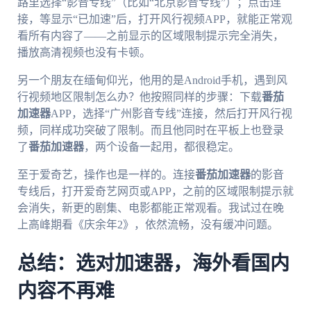
路里选择“影音专线”（比如“北京影音专线”）；点击连
接，等显示“已加速”后，打开风行视频APP，就能正常观
看所有内容了——之前显示的区域限制提示完全消失，
播放高清视频也没有卡顿。
另一个朋友在缅甸仰光，他用的是Android手机，遇到风
行视频地区限制怎么办？他按照同样的步骤：下载
番茄
加速器
APP，选择“广州影音专线”连接，然后打开风行视
频，同样成功突破了限制。而且他同时在平板上也登录
了
番茄加速器
，两个设备一起用，都很稳定。
至于爱奇艺，操作也是一样的。连接
番茄加速器
的影音
专线后，打开爱奇艺网页或APP，之前的区域限制提示就
会消失，新更的剧集、电影都能正常观看。我试过在晚
上高峰期看《庆余年2》，依然流畅，没有缓冲问题。
总结：选对加速器，海外看国内
内容不再难