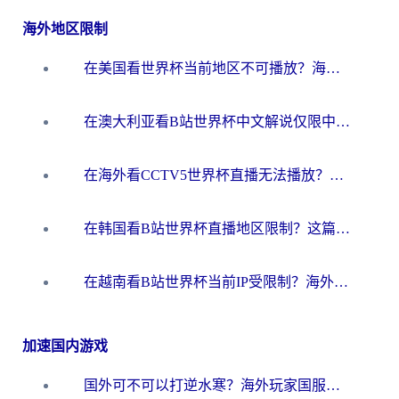
海外地区限制
在美国看世界杯当前地区不可播放？海外党体育观赛终极指南来了！
在澳大利亚看B站世界杯中文解说仅限中国大陆？这篇指南帮你打破限制看遍赛事
在海外看CCTV5世界杯直播无法播放？这篇指南让你和国内球迷同步呐喊
在韩国看B站世界杯直播地区限制？这篇指南让你告别“当前地区不可播放”
在越南看B站世界杯当前IP受限制？海外党体育观赛终极指南来了
加速国内游戏
国外可不可以打逆水寒？海外玩家国服畅玩终极指南（附漫威荒野乱斗加速方案）