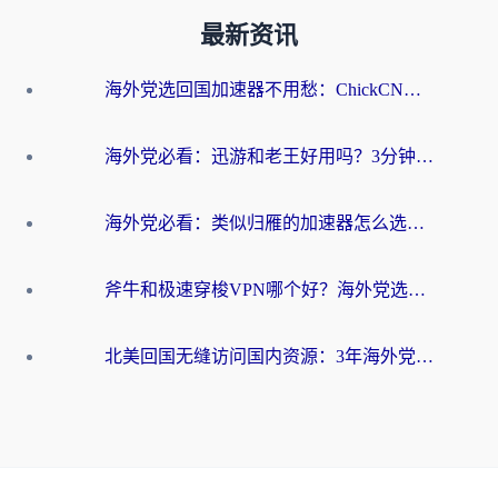
最新资讯
海外党选回国加速器不用愁：ChickCN和洞见哪个好？一篇搞定所有疑问
海外党必看：迅游和老王好用吗？3分钟选对加速国内网络的加速器
海外党必看：类似归雁的加速器怎么选？一篇搞定无缝访问国内资源
斧牛和极速穿梭VPN哪个好？海外党选回国加速器必看的真实对比与避坑指南
北美回国无缝访问国内资源：3年海外党亲测的加速器选择指南