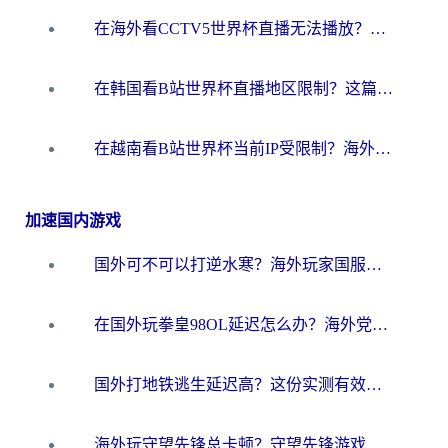
在海外看CCTV5世界杯直播无法播放？这篇指南让你和国内球迷同步呐喊
在韩国看B站世界杯直播地区限制？这篇指南让你告别“当前地区不可播放”
在越南看B站世界杯当前IP受限制？海外党体育观赛终极指南来了
加速国内游戏
国外可不可以打逆水寒？海外玩家国服畅玩终极指南（附漫威荒野乱斗加速方案）
在国外玩拳皇98OL延迟怎么办？海外党亲测有效的低延迟指南
国外打地铁逃生延迟高？这份实测有效的低延迟指南帮你吃鸡
海外玩守望先锋总卡顿？守望先锋游戏加速器在哪里买&避坑指南（附欧洲非洲游戏实测）