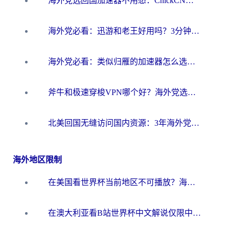
海外党选回国加速器不用愁：ChickCN和洞见哪个好？一篇搞定所有疑问
海外党必看：迅游和老王好用吗？3分钟选对加速国内网络的加速器
海外党必看：类似归雁的加速器怎么选？一篇搞定无缝访问国内资源
斧牛和极速穿梭VPN哪个好？海外党选回国加速器必看的真实对比与避坑指南
北美回国无缝访问国内资源：3年海外党亲测的加速器选择指南
海外地区限制
在美国看世界杯当前地区不可播放？海外党体育观赛终极指南来了！
在澳大利亚看B站世界杯中文解说仅限中国大陆？这篇指南帮你打破限制看遍赛事