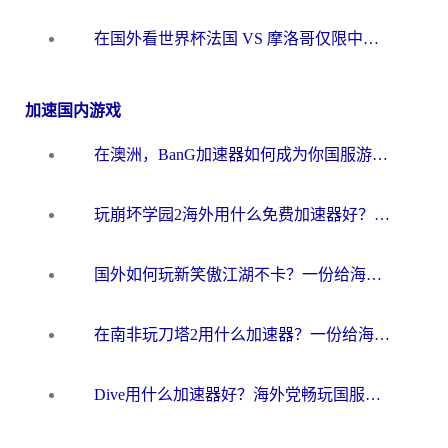
在国外看世界杯法国 VS 摩洛哥仅限中国大陆？海外党这样看中文解说赛事不卡顿
加速国内游戏
在澳洲，BanG加速器如何成为你国服游戏的“时光机”？
玩崩坏学园2海外用什么免费加速器好？2026海外党亲测国服游戏加速指南
国外如何玩新笑傲江湖不卡？一份给海外游子的终极网络指南
在南非玩刀塔2用什么加速器？一份给海外游子的终极生存指南
Dive用什么加速器好？海外党畅玩国服游戏的终极避坑指南