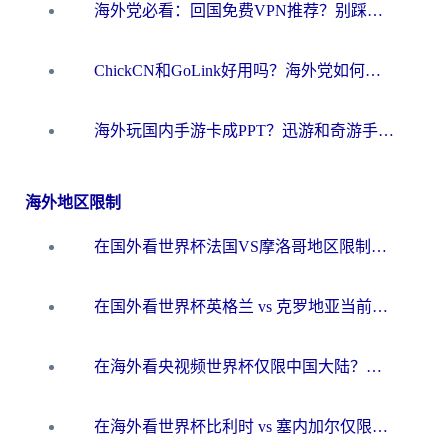
海外党必看：回国免费VPN推荐？别踩坑！教你选对加速器无缝刷国内资源
ChickCN和GoLink好用吗？海外党如何选对回国加速器
海外玩国内手游卡成PPT？迅游和奇游手游哪个好？一篇讲透回国加速器怎么选
海外地区限制
在国外看世界杯法国VS摩洛哥地区限制？这篇指南让你流畅看中文解说无压力
在国外看世界杯英格兰 vs 克罗地亚当前地区不可播放？这篇指南帮你搞定所有海外观赛难题
在海外看央视频世界杯仅限中国大陆？这篇指南帮你解锁中文解说+无卡顿直播
在海外看世界杯比利时 vs 塞内加尔仅限中国大陆？我找到了最流畅的中文解说之路