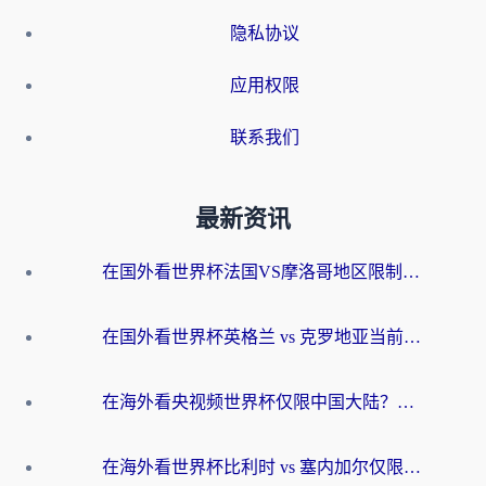
隐私协议
应用权限
联系我们
最新资讯
在国外看世界杯法国VS摩洛哥地区限制？这篇指南让你流畅看中文解说无压力
在国外看世界杯英格兰 vs 克罗地亚当前地区不可播放？这篇指南帮你搞定所有海外观赛难题
在海外看央视频世界杯仅限中国大陆？这篇指南帮你解锁中文解说+无卡顿直播
在海外看世界杯比利时 vs 塞内加尔仅限中国大陆？我找到了最流畅的中文解说之路