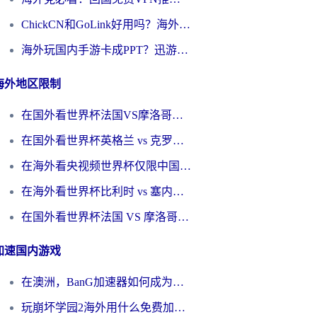
ChickCN和GoLink好用吗？海外党如何选对回国加速器
海外玩国内手游卡成PPT？迅游和奇游手游哪个好？一篇讲透回国加速器怎么选
海外地区限制
在国外看世界杯法国VS摩洛哥地区限制？这篇指南让你流畅看中文解说无压力
在国外看世界杯英格兰 vs 克罗地亚当前地区不可播放？这篇指南帮你搞定所有海外观赛难题
在海外看央视频世界杯仅限中国大陆？这篇指南帮你解锁中文解说+无卡顿直播
在海外看世界杯比利时 vs 塞内加尔仅限中国大陆？我找到了最流畅的中文解说之路
在国外看世界杯法国 VS 摩洛哥仅限中国大陆？海外党这样看中文解说赛事不卡顿
加速国内游戏
在澳洲，BanG加速器如何成为你国服游戏的“时光机”？
玩崩坏学园2海外用什么免费加速器好？2026海外党亲测国服游戏加速指南