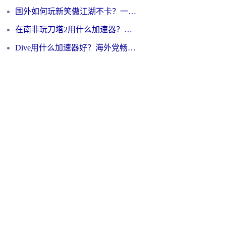
国外如何玩新笑傲江湖不卡？一份给海外游子的终极网络指南
在南非玩刀塔2用什么加速器？一份给海外游子的终极生存指南
Dive用什么加速器好？海外党畅玩国服游戏的终极避坑指南