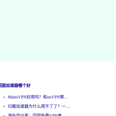
回国加速器哪个好
MalusVPN好用吗？和uuVPN哪个好？海外党无缝访问国内资源的真实对比与选择指南
归雁加速器为什么用不了了？一位海外游子的真实困惑与技术解答
海外党必看：回国免费VPN推荐？别踩坑！教你选对加速器无缝刷国内资源