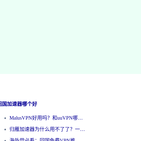
回国加速器哪个好
MalusVPN好用吗？和uuVPN哪个好？海外党无缝访问国内资源的真实对比与选择指南
归雁加速器为什么用不了了？一位海外游子的真实困惑与技术解答
海外党必看：回国免费VPN推荐？别踩坑！教你选对加速器无缝刷国内资源