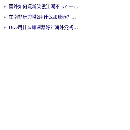
国外如何玩新笑傲江湖不卡？一份给海外游子的终极网络指南
在南非玩刀塔2用什么加速器？一份给海外游子的终极生存指南
Dive用什么加速器好？海外党畅玩国服游戏的终极避坑指南