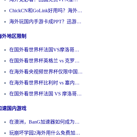
ChickCN和GoLink好用吗？海外党如何选对回国加速器
海外玩国内手游卡成PPT？迅游和奇游手游哪个好？一篇讲透回国加速器怎么选
海外地区限制
在国外看世界杯法国VS摩洛哥地区限制？这篇指南让你流畅看中文解说无压力
在国外看世界杯英格兰 vs 克罗地亚当前地区不可播放？这篇指南帮你搞定所有海外观赛难题
在海外看央视频世界杯仅限中国大陆？这篇指南帮你解锁中文解说+无卡顿直播
在海外看世界杯比利时 vs 塞内加尔仅限中国大陆？我找到了最流畅的中文解说之路
在国外看世界杯法国 VS 摩洛哥仅限中国大陆？海外党这样看中文解说赛事不卡顿
加速国内游戏
在澳洲，BanG加速器如何成为你国服游戏的“时光机”？
玩崩坏学园2海外用什么免费加速器好？2026海外党亲测国服游戏加速指南