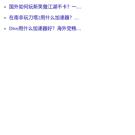
国外如何玩新笑傲江湖不卡？一份给海外游子的终极网络指南
在南非玩刀塔2用什么加速器？一份给海外游子的终极生存指南
Dive用什么加速器好？海外党畅玩国服游戏的终极避坑指南