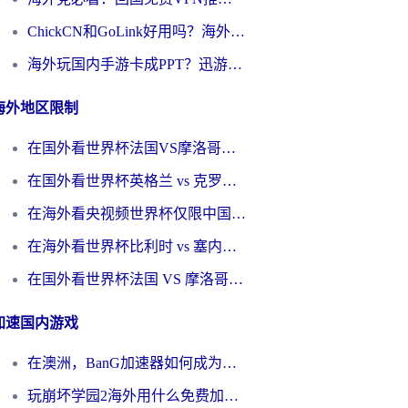
ChickCN和GoLink好用吗？海外党如何选对回国加速器
海外玩国内手游卡成PPT？迅游和奇游手游哪个好？一篇讲透回国加速器怎么选
海外地区限制
在国外看世界杯法国VS摩洛哥地区限制？这篇指南让你流畅看中文解说无压力
在国外看世界杯英格兰 vs 克罗地亚当前地区不可播放？这篇指南帮你搞定所有海外观赛难题
在海外看央视频世界杯仅限中国大陆？这篇指南帮你解锁中文解说+无卡顿直播
在海外看世界杯比利时 vs 塞内加尔仅限中国大陆？我找到了最流畅的中文解说之路
在国外看世界杯法国 VS 摩洛哥仅限中国大陆？海外党这样看中文解说赛事不卡顿
加速国内游戏
在澳洲，BanG加速器如何成为你国服游戏的“时光机”？
玩崩坏学园2海外用什么免费加速器好？2026海外党亲测国服游戏加速指南