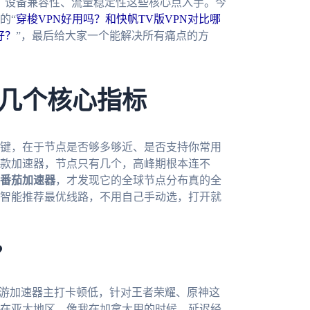
、设备兼容性、流量稳定性这些核心点入手。今
的“
穿梭VPN好用吗？和快帆TV版VPN对比哪
好？
”，最后给大家一个能解决所有痛点的方
几个核心指标
键，在于节点是否够多够近、是否支持你常用
款加速器，节点只有几个，高峰期根本连不
番茄加速器
，才发现它的全球节点分布真的全
智能推荐最优线路，不用自己手动选，打开就
？
手游加速器主打卡顿低，针对王者荣耀、原神这
在亚太地区，像我在加拿大用的时候，延迟经