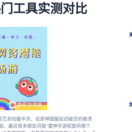
热门工具实测对比
综艺却加载半天、玩原神国服延迟破百的崩溃
壁垒。最近很多朋友问我“雷神手游和旋风哪个