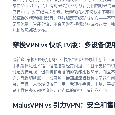
常在80ms以上，而且有时候会突然断线，打团的时候简
只有10G，对于经常刷视频、玩游戏的人来说根本不够
加速器
的精选回国影音、游戏加速专线就很贴心——不管
无限流量，智能分流，不会因为看视频影响游戏速度，独享
神和旋风都稳太多。
穿梭VPN vs 快帆TV版：多设备
接着说“穿梭VPN好用吗？和快帆TV版VPN对比哪个回
手机端体验还不错，但电脑端经常闪退，而且不支持TV
倒是支持电视，但手机和电脑端的功能比较简单，而且不
话，就得切换账号，很麻烦。
番茄加速器
就解决了这个问题：
台，而且一人多端设备同时用，我现在手机、电脑、平板
是用微信办公都很流畅，这点真的戳中了海外党的心。
MalusVPN vs 引力VPN：安全