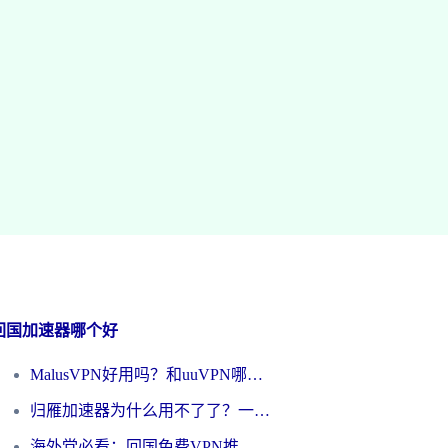
回国加速器哪个好
MalusVPN好用吗？和uuVPN哪个好？海外党无缝访问国内资源的真实对比与选择指南
归雁加速器为什么用不了了？一位海外游子的真实困惑与技术解答
海外党必看：回国免费VPN推荐？别踩坑！教你选对加速器无缝刷国内资源