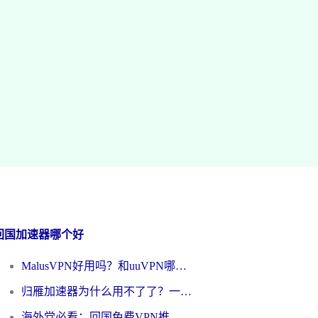
回国加速器哪个好
MalusVPN好用吗？和uuVPN哪个好？海外党无缝访问国内资源的真实对比与选择指南
归雁加速器为什么用不了了？一位海外游子的真实困惑与技术解答
海外党必看：回国免费VPN推荐？别踩坑！教你选对加速器无缝刷国内资源