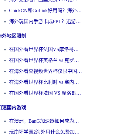
ChickCN和GoLink好用吗？海外党如何选对回国加速器
海外玩国内手游卡成PPT？迅游和奇游手游哪个好？一篇讲透回国加速器怎么选
海外地区限制
在国外看世界杯法国VS摩洛哥地区限制？这篇指南让你流畅看中文解说无压力
在国外看世界杯英格兰 vs 克罗地亚当前地区不可播放？这篇指南帮你搞定所有海外观赛难题
在海外看央视频世界杯仅限中国大陆？这篇指南帮你解锁中文解说+无卡顿直播
在海外看世界杯比利时 vs 塞内加尔仅限中国大陆？我找到了最流畅的中文解说之路
在国外看世界杯法国 VS 摩洛哥仅限中国大陆？海外党这样看中文解说赛事不卡顿
加速国内游戏
在澳洲，BanG加速器如何成为你国服游戏的“时光机”？
玩崩坏学园2海外用什么免费加速器好？2026海外党亲测国服游戏加速指南