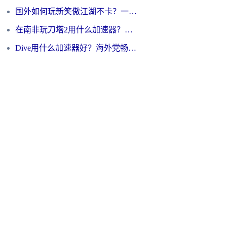
国外如何玩新笑傲江湖不卡？一份给海外游子的终极网络指南
在南非玩刀塔2用什么加速器？一份给海外游子的终极生存指南
Dive用什么加速器好？海外党畅玩国服游戏的终极避坑指南