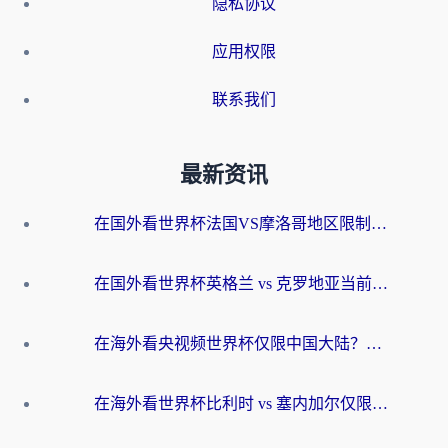
隐私协议
应用权限
联系我们
最新资讯
在国外看世界杯法国VS摩洛哥地区限制？这篇指南让你流畅看中文解说无压力
在国外看世界杯英格兰 vs 克罗地亚当前地区不可播放？这篇指南帮你搞定所有海外观赛难题
在海外看央视频世界杯仅限中国大陆？这篇指南帮你解锁中文解说+无卡顿直播
在海外看世界杯比利时 vs 塞内加尔仅限中国大陆？我找到了最流畅的中文解说之路