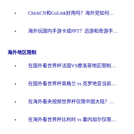
ChickCN和GoLink好用吗？海外党如何选对回国加速器
海外玩国内手游卡成PPT？迅游和奇游手游哪个好？一篇讲透回国加速器怎么选
海外地区限制
在国外看世界杯法国VS摩洛哥地区限制？这篇指南让你流畅看中文解说无压力
在国外看世界杯英格兰 vs 克罗地亚当前地区不可播放？这篇指南帮你搞定所有海外观赛难题
在海外看央视频世界杯仅限中国大陆？这篇指南帮你解锁中文解说+无卡顿直播
在海外看世界杯比利时 vs 塞内加尔仅限中国大陆？我找到了最流畅的中文解说之路