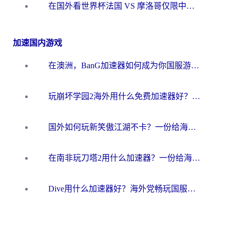
在国外看世界杯法国 VS 摩洛哥仅限中国大陆？海外党这样看中文解说赛事不卡顿
加速国内游戏
在澳洲，BanG加速器如何成为你国服游戏的“时光机”？
玩崩坏学园2海外用什么免费加速器好？2026海外党亲测国服游戏加速指南
国外如何玩新笑傲江湖不卡？一份给海外游子的终极网络指南
在南非玩刀塔2用什么加速器？一份给海外游子的终极生存指南
Dive用什么加速器好？海外党畅玩国服游戏的终极避坑指南