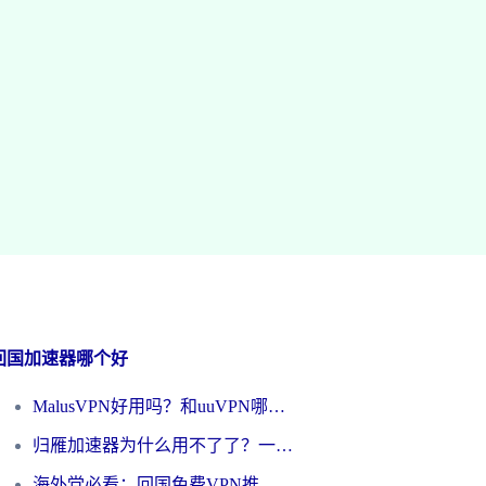
回国加速器哪个好
MalusVPN好用吗？和uuVPN哪个好？海外党无缝访问国内资源的真实对比与选择指南
归雁加速器为什么用不了了？一位海外游子的真实困惑与技术解答
海外党必看：回国免费VPN推荐？别踩坑！教你选对加速器无缝刷国内资源