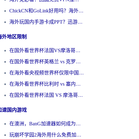
ChickCN和GoLink好用吗？海外党如何选对回国加速器
海外玩国内手游卡成PPT？迅游和奇游手游哪个好？一篇讲透回国加速器怎么选
海外地区限制
在国外看世界杯法国VS摩洛哥地区限制？这篇指南让你流畅看中文解说无压力
在国外看世界杯英格兰 vs 克罗地亚当前地区不可播放？这篇指南帮你搞定所有海外观赛难题
在海外看央视频世界杯仅限中国大陆？这篇指南帮你解锁中文解说+无卡顿直播
在海外看世界杯比利时 vs 塞内加尔仅限中国大陆？我找到了最流畅的中文解说之路
在国外看世界杯法国 VS 摩洛哥仅限中国大陆？海外党这样看中文解说赛事不卡顿
加速国内游戏
在澳洲，BanG加速器如何成为你国服游戏的“时光机”？
玩崩坏学园2海外用什么免费加速器好？2026海外党亲测国服游戏加速指南