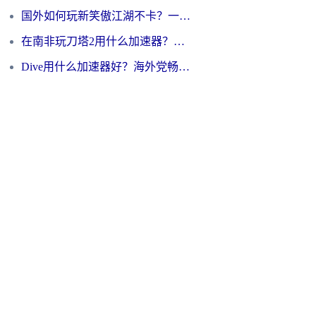
国外如何玩新笑傲江湖不卡？一份给海外游子的终极网络指南
在南非玩刀塔2用什么加速器？一份给海外游子的终极生存指南
Dive用什么加速器好？海外党畅玩国服游戏的终极避坑指南