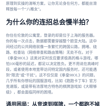
原理到实操的清晰方案，让你无论身在何方，都能丝滑
释放每一个“八稚女”。
为什么你的连招总会慢半拍？
你住在伦敦的公寓里，登录的却是位于上海的服务器。
你的每一次点击，数据都需要穿越整个欧亚大陆。这中
间经过的公共网络就像一条繁忙的跨国公路，拥堵、绕
路、检查站（网络审查和路由策略）无处不在。对于
《拳皇98OL》这类对实时反应要求极高的格斗游戏，哪
怕100毫秒的延迟，都足以决定胜负。更不用说在高峰时
段，或者使用本地宽带访问特定国内服务时，还可能遇
到“限流”或“干扰”。这不仅仅是《拳皇98OL》的问题，
几乎所有你想玩的国服游戏，比如《跑跑卡丁车》官方
竞速版，或是带有浓厚地方特色的棋牌游戏如《大眼够
级》，都会面临同样的困境。
通用困局：从竞速到棋牌，一个都跑不掉