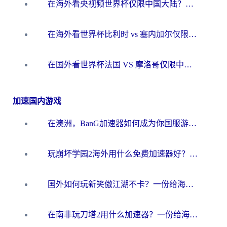
在海外看央视频世界杯仅限中国大陆？这篇指南帮你解锁中文解说+无卡顿直播
在海外看世界杯比利时 vs 塞内加尔仅限中国大陆？我找到了最流畅的中文解说之路
在国外看世界杯法国 VS 摩洛哥仅限中国大陆？海外党这样看中文解说赛事不卡顿
加速国内游戏
在澳洲，BanG加速器如何成为你国服游戏的“时光机”？
玩崩坏学园2海外用什么免费加速器好？2026海外党亲测国服游戏加速指南
国外如何玩新笑傲江湖不卡？一份给海外游子的终极网络指南
在南非玩刀塔2用什么加速器？一份给海外游子的终极生存指南