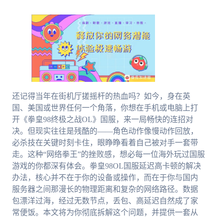
还记得当年在街机厅搓摇杆的热血吗？如今，身在英
国、美国或世界任何一个角落，你想在手机或电脑上打
开《拳皇98终极之战OL》国服，来一局畅快的连招对
决。但现实往往是残酷的——角色动作像慢动作回放，
必杀技在关键时刻卡住，眼睁睁看着自己被对手一套带
走。这种“网络拳王”的挫败感，想必每一位海外玩过国服
游戏的你都深有体会。拳皇98OL国服延迟高卡顿的解决
办法，核心并不在于你的设备或操作，而在于你与国内
服务器之间那漫长的物理距离和复杂的网络路径。数据
包漂洋过海，经过无数节点，丢包、高延迟自然成了家
常便饭。本文将为你彻底拆解这个问题，并提供一套从