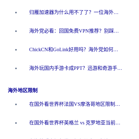
归雁加速器为什么用不了了？一位海外游子的真实困惑与技术解答
海外党必看：回国免费VPN推荐？别踩坑！教你选对加速器无缝刷国内资源
ChickCN和GoLink好用吗？海外党如何选对回国加速器
海外玩国内手游卡成PPT？迅游和奇游手游哪个好？一篇讲透回国加速器怎么选
海外地区限制
在国外看世界杯法国VS摩洛哥地区限制？这篇指南让你流畅看中文解说无压力
在国外看世界杯英格兰 vs 克罗地亚当前地区不可播放？这篇指南帮你搞定所有海外观赛难题