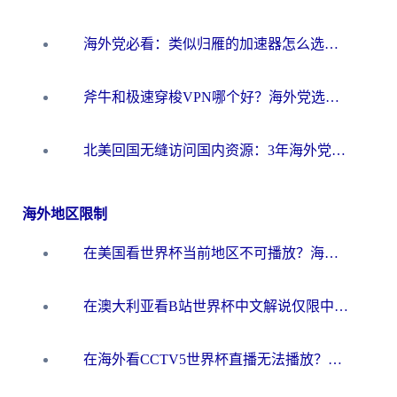
海外党必看：类似归雁的加速器怎么选？一篇搞定无缝访问国内资源
斧牛和极速穿梭VPN哪个好？海外党选回国加速器必看的真实对比与避坑指南
北美回国无缝访问国内资源：3年海外党亲测的加速器选择指南
海外地区限制
在美国看世界杯当前地区不可播放？海外党体育观赛终极指南来了！
在澳大利亚看B站世界杯中文解说仅限中国大陆？这篇指南帮你打破限制看遍赛事
在海外看CCTV5世界杯直播无法播放？这篇指南让你和国内球迷同步呐喊