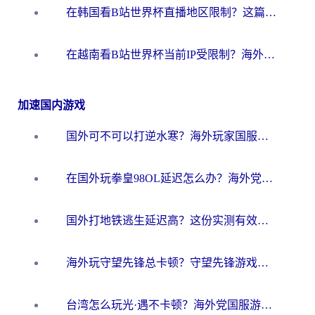
在韩国看B站世界杯直播地区限制？这篇指南让你告别“当前地区不可播放”
在越南看B站世界杯当前IP受限制？海外党体育观赛终极指南来了
加速国内游戏
国外可不可以打逆水寒？海外玩家国服畅玩终极指南（附漫威荒野乱斗加速方案）
在国外玩拳皇98OL延迟怎么办？海外党亲测有效的低延迟指南
国外打地铁逃生延迟高？这份实测有效的低延迟指南帮你吃鸡
海外玩守望先锋总卡顿？守望先锋游戏加速器在哪里买&避坑指南（附欧洲非洲游戏实测）
台湾怎么玩光·遇不卡顿？海外党国服游戏加速终极攻略（附实测体验）