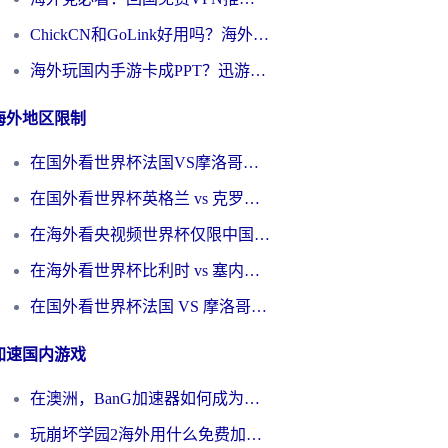
ChickCN和GoLink好用吗？海外党如何选对回国加速器
海外玩国内手游卡成PPT？迅游和奇游手游哪个好？一篇讲透回国加速器怎么选
海外地区限制
在国外看世界杯法国VS摩洛哥地区限制？这篇指南让你流畅看中文解说无压力
在国外看世界杯英格兰 vs 克罗地亚当前地区不可播放？这篇指南帮你搞定所有海外观赛难题
在海外看央视频世界杯仅限中国大陆？这篇指南帮你解锁中文解说+无卡顿直播
在海外看世界杯比利时 vs 塞内加尔仅限中国大陆？我找到了最流畅的中文解说之路
在国外看世界杯法国 VS 摩洛哥仅限中国大陆？海外党这样看中文解说赛事不卡顿
加速国内游戏
在澳洲，BanG加速器如何成为你国服游戏的“时光机”？
玩崩坏学园2海外用什么免费加速器好？2026海外党亲测国服游戏加速指南