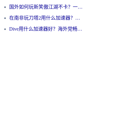
国外如何玩新笑傲江湖不卡？一份给海外游子的终极网络指南
在南非玩刀塔2用什么加速器？一份给海外游子的终极生存指南
Dive用什么加速器好？海外党畅玩国服游戏的终极避坑指南