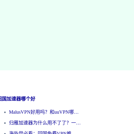
回国加速器哪个好
MalusVPN好用吗？和uuVPN哪个好？海外党无缝访问国内资源的真实对比与选择指南
归雁加速器为什么用不了了？一位海外游子的真实困惑与技术解答
海外党必看：回国免费VPN推荐？别踩坑！教你选对加速器无缝刷国内资源