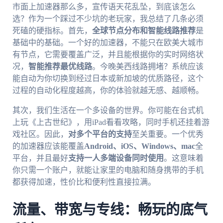
市面上加速器那么多，宣传语天花乱坠，到底该怎么
选？作为一个踩过不少坑的老玩家，我总结了几条必须
死磕的硬指标。首先，
全球节点分布和智能线路推荐
是
基础中的基础。一个好的加速器，不能只在欧美大城市
有节点，它需要覆盖广泛，并且能根据你的实时网络状
况，
智能推荐最优线路
。今晚美西线路拥堵？系统应该
能自动为你切换到经过日本或新加坡的优质路径，这个
过程的自动化程度越高，你的体验就越无感、越顺畅。
其次，我们生活在一个多设备的世界。你可能在台式机
上玩《上古世纪》，用iPad看看攻略，同时手机还挂着游
戏社区。因此，
对多个平台的支持
至关重要。一个优秀
的加速器应该能覆盖
Android、iOS、Windows、mac
全
平台，并且最好
支持一人多端设备同时使用
。这意味着
你只需一个账户，就能让家里的电脑和随身携带的手机
都获得加速，性价比和便利性直接拉满。
流量、带宽与专线：畅玩的底气