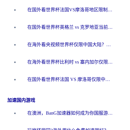
在国外看世界杯法国VS摩洛哥地区限制？这篇指南让你流畅看中文解说无压力
在国外看世界杯英格兰 vs 克罗地亚当前地区不可播放？这篇指南帮你搞定所有海外观赛难题
在海外看央视频世界杯仅限中国大陆？这篇指南帮你解锁中文解说+无卡顿直播
在海外看世界杯比利时 vs 塞内加尔仅限中国大陆？我找到了最流畅的中文解说之路
在国外看世界杯法国 VS 摩洛哥仅限中国大陆？海外党这样看中文解说赛事不卡顿
加速国内游戏
在澳洲，BanG加速器如何成为你国服游戏的“时光机”？