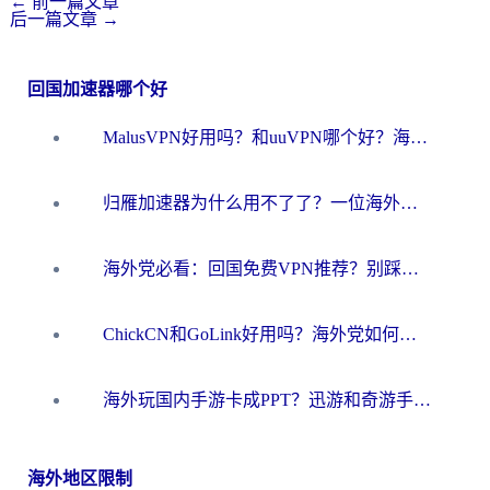
←
前一篇文章
后一篇文章
→
回国加速器哪个好
MalusVPN好用吗？和uuVPN哪个好？海外党无缝访问国内资源的真实对比与选择指南
归雁加速器为什么用不了了？一位海外游子的真实困惑与技术解答
海外党必看：回国免费VPN推荐？别踩坑！教你选对加速器无缝刷国内资源
ChickCN和GoLink好用吗？海外党如何选对回国加速器
海外玩国内手游卡成PPT？迅游和奇游手游哪个好？一篇讲透回国加速器怎么选
海外地区限制