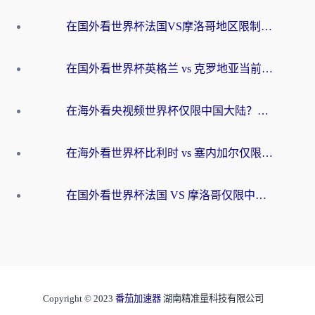
在国外看世界杯法国VS摩洛哥地区限制？这篇指南让你流畅看中文解说无压力
在国外看世界杯英格兰 vs 克罗地亚当前地区不可播放？这篇指南帮你搞定所有海外观赛难题
在海外看央视频世界杯仅限中国大陆？这篇指南帮你解锁中文解说+无卡顿直播
在海外看世界杯比利时 vs 塞内加尔仅限中国大陆？我找到了最流畅的中文解说之路
在国外看世界杯法国 VS 摩洛哥仅限中国大陆？海外党这样看中文解说赛事不卡顿
Copyright © 2023
番茄加速器
湖南精准量科技有限公司