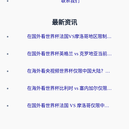
联系我们
最新资讯
在国外看世界杯法国VS摩洛哥地区限制？这篇指南让你流畅看中文解说无压力
在国外看世界杯英格兰 vs 克罗地亚当前地区不可播放？这篇指南帮你搞定所有海外观赛难题
在海外看央视频世界杯仅限中国大陆？这篇指南帮你解锁中文解说+无卡顿直播
在海外看世界杯比利时 vs 塞内加尔仅限中国大陆？我找到了最流畅的中文解说之路
在国外看世界杯法国 VS 摩洛哥仅限中国大陆？海外党这样看中文解说赛事不卡顿