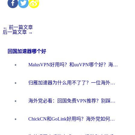
←
前一篇文章
后一篇文章
→
回国加速器哪个好
MalusVPN好用吗？和uuVPN哪个好？海外党无缝访问国内资源的真实对比与选择指南
归雁加速器为什么用不了了？一位海外游子的真实困惑与技术解答
海外党必看：回国免费VPN推荐？别踩坑！教你选对加速器无缝刷国内资源
ChickCN和GoLink好用吗？海外党如何选对回国加速器