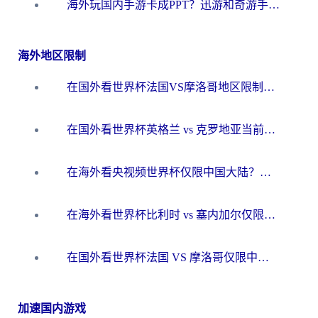
海外玩国内手游卡成PPT？迅游和奇游手游哪个好？一篇讲透回国加速器怎么选
海外地区限制
在国外看世界杯法国VS摩洛哥地区限制？这篇指南让你流畅看中文解说无压力
在国外看世界杯英格兰 vs 克罗地亚当前地区不可播放？这篇指南帮你搞定所有海外观赛难题
在海外看央视频世界杯仅限中国大陆？这篇指南帮你解锁中文解说+无卡顿直播
在海外看世界杯比利时 vs 塞内加尔仅限中国大陆？我找到了最流畅的中文解说之路
在国外看世界杯法国 VS 摩洛哥仅限中国大陆？海外党这样看中文解说赛事不卡顿
加速国内游戏