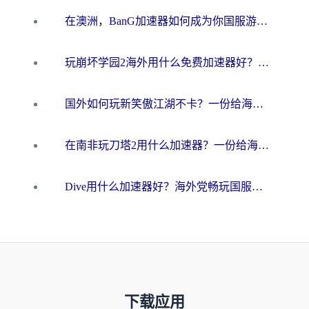
在澳洲，BanG加速器如何成为你国服游戏的“时光机”？
玩崩坏学园2海外用什么免费加速器好？2026海外党亲测国服游戏加速指南
国外如何玩新笑傲江湖不卡？一份给海外游子的终极网络指南
在南非玩刀塔2用什么加速器？一份给海外游子的终极生存指南
Dive用什么加速器好？海外党畅玩国服游戏的终极避坑指南
下载应用