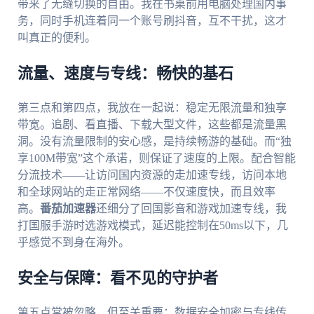
带来了无缝切换的自由。我在书桌前用电脑处理国内事
务，同时手机连着同一个账号刷抖音，互不干扰，这才
叫真正的便利。
流量、速度与专线：畅快的基石
第三点和第四点，我放在一起说：稳定无限流量和独享
带宽。追剧、看直播、下载大型文件，这些都是流量黑
洞。没有流量限制的安心感，是持续畅游的基础。而“独
享100M带宽”这个承诺，则保证了速度的上限。配合智能
分流技术——让访问国内资源的走加速专线，访问本地
和全球网站的走正常网络——不仅速度快，而且效率
高。
番茄加速器
还细分了回国影音和游戏加速专线，我
打国服手游时选游戏模式，延迟能控制在50ms以下，几
乎感觉不到身在海外。
安全与保障：看不见的守护者
第五点常被忽略，但至关重要：数据安全加密与专线传