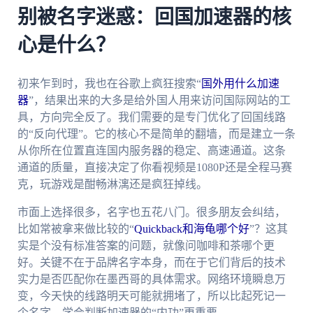
别被名字迷惑：回国加速器的核
心是什么？
初来乍到时，我也在谷歌上疯狂搜索“
国外用什么加速
器
”，结果出来的大多是给外国人用来访问国际网站的工
具，方向完全反了。我们需要的是专门优化了回国线路
的“反向代理”。它的核心不是简单的翻墙，而是建立一条
从你所在位置直连国内服务器的稳定、高速通道。这条
通道的质量，直接决定了你看视频是1080P还是全程马赛
克，玩游戏是酣畅淋漓还是疯狂掉线。
市面上选择很多，名字也五花八门。很多朋友会纠结，
比如常被拿来做比较的“
Quickback和海龟哪个好
”？这其
实是个没有标准答案的问题，就像问咖啡和茶哪个更
好。关键不在于品牌名字本身，而在于它们背后的技术
实力是否匹配你在墨西哥的具体需求。网络环境瞬息万
变，今天快的线路明天可能就拥堵了，所以比起死记一
个名字，学会判断加速器的“内功”更重要。