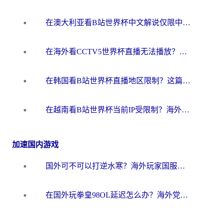
在澳大利亚看B站世界杯中文解说仅限中国大陆？这篇指南帮你打破限制看遍赛事
在海外看CCTV5世界杯直播无法播放？这篇指南让你和国内球迷同步呐喊
在韩国看B站世界杯直播地区限制？这篇指南让你告别“当前地区不可播放”
在越南看B站世界杯当前IP受限制？海外党体育观赛终极指南来了
加速国内游戏
国外可不可以打逆水寒？海外玩家国服畅玩终极指南（附漫威荒野乱斗加速方案）
在国外玩拳皇98OL延迟怎么办？海外党亲测有效的低延迟指南