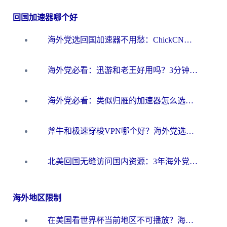
回国加速器哪个好
海外党选回国加速器不用愁：ChickCN和洞见哪个好？一篇搞定所有疑问
海外党必看：迅游和老王好用吗？3分钟选对加速国内网络的加速器
海外党必看：类似归雁的加速器怎么选？一篇搞定无缝访问国内资源
斧牛和极速穿梭VPN哪个好？海外党选回国加速器必看的真实对比与避坑指南
北美回国无缝访问国内资源：3年海外党亲测的加速器选择指南
海外地区限制
在美国看世界杯当前地区不可播放？海外党体育观赛终极指南来了！