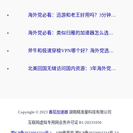
海外党必看：迅游和老王好用吗？3分钟选对加速国内网络的加速器
海外党必看：类似归雁的加速器怎么选？一篇搞定无缝访问国内资源
斧牛和极速穿梭VPN哪个好？海外党选回国加速器必看的真实对比与避坑指南
北美回国无缝访问国内资源：3年海外党亲测的加速器选择指南
Copyright © 2023
番茄加速器
湖南精准量科技有限公司
互联网虚拟专用网业务许可证 B1-20231050
湘ICP备2023004234号-1
APP备案号 湘ICP备2023004234号-3A