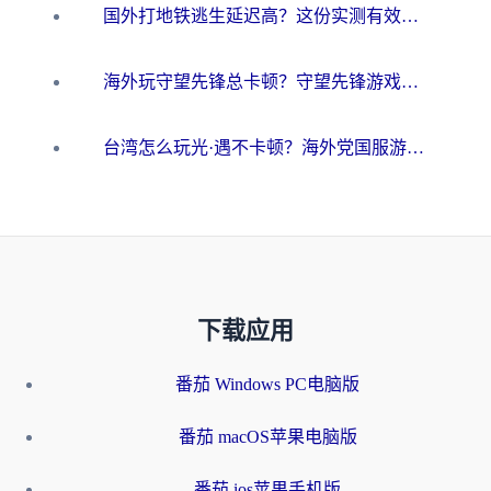
国外打地铁逃生延迟高？这份实测有效的低延迟指南帮你吃鸡
海外玩守望先锋总卡顿？守望先锋游戏加速器在哪里买&避坑指南（附欧洲非洲游戏实测）
台湾怎么玩光·遇不卡顿？海外党国服游戏加速终极攻略（附实测体验）
下载应用
番茄 Windows PC电脑版
番茄 macOS苹果电脑版
番茄 ios苹果手机版