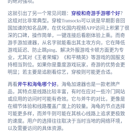
的绝对强项。
这就引出了另一个常见问题：
穿梭和奇游手游哪个好
？
这组对比非常典型。穿梭Transocks可以说是早期影音回
国加速的知名品牌，在优化国内视频APP访问上积累了很
深的口碑，操作简单，一键连接后看剧体验上乘。而奇
游手游加速器，从名字就能看出其主攻方向，它在降低
游戏延迟、防止跳ping、解决外服游戏卡顿方面更为专
业，尤其对《王者荣耀》《和平精英》等游戏的国服支
持相当到位。如果你是重度游戏玩家，奇游的优势会更
明显；若主要是追剧看综艺，穿梭则可能更合适。
再看
斧牛和海龟哪个好
。海龟加速器也是一款老牌产
品，其特点是线路比较丰富，有时在应对一些冷门网站
或应用的访问时可能有奇效。它与斧牛的对比，更像是
在细节体验和线路覆盖广度上的较量。海龟的节点选择
可能更多样，而斧牛则可能在其核心线路上追求更极致
的速度。用户的选择往往取决于当时当地的网络环境，
以及需要访问的具体资源。