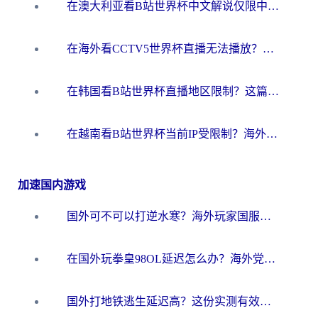
在澳大利亚看B站世界杯中文解说仅限中国大陆？这篇指南帮你打破限制看遍赛事
在海外看CCTV5世界杯直播无法播放？这篇指南让你和国内球迷同步呐喊
在韩国看B站世界杯直播地区限制？这篇指南让你告别“当前地区不可播放”
在越南看B站世界杯当前IP受限制？海外党体育观赛终极指南来了
加速国内游戏
国外可不可以打逆水寒？海外玩家国服畅玩终极指南（附漫威荒野乱斗加速方案）
在国外玩拳皇98OL延迟怎么办？海外党亲测有效的低延迟指南
国外打地铁逃生延迟高？这份实测有效的低延迟指南帮你吃鸡