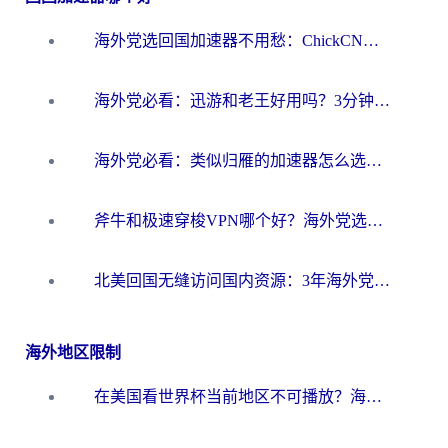
海外党选回国加速器不用愁：ChickCN和洞见哪个好？一篇搞定所有疑问
海外党必看：迅游和老王好用吗？3分钟选对加速国内网络的加速器
海外党必看：类似归雁的加速器怎么选？一篇搞定无缝访问国内资源
斧牛和极速穿梭VPN哪个好？海外党选回国加速器必看的真实对比与避坑指南
北美回国无缝访问国内资源：3年海外党亲测的加速器选择指南
海外地区限制
在美国看世界杯当前地区不可播放？海外党体育观赛终极指南来了！