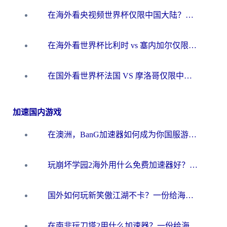
在海外看央视频世界杯仅限中国大陆？这篇指南帮你解锁中文解说+无卡顿直播
在海外看世界杯比利时 vs 塞内加尔仅限中国大陆？我找到了最流畅的中文解说之路
在国外看世界杯法国 VS 摩洛哥仅限中国大陆？海外党这样看中文解说赛事不卡顿
加速国内游戏
在澳洲，BanG加速器如何成为你国服游戏的“时光机”？
玩崩坏学园2海外用什么免费加速器好？2026海外党亲测国服游戏加速指南
国外如何玩新笑傲江湖不卡？一份给海外游子的终极网络指南
在南非玩刀塔2用什么加速器？一份给海外游子的终极生存指南