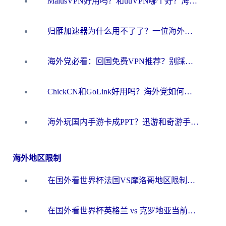
MalusVPN好用吗？和uuVPN哪个好？海外党无缝访问国内资源的真实对比与选择指南
归雁加速器为什么用不了了？一位海外游子的真实困惑与技术解答
海外党必看：回国免费VPN推荐？别踩坑！教你选对加速器无缝刷国内资源
ChickCN和GoLink好用吗？海外党如何选对回国加速器
海外玩国内手游卡成PPT？迅游和奇游手游哪个好？一篇讲透回国加速器怎么选
海外地区限制
在国外看世界杯法国VS摩洛哥地区限制？这篇指南让你流畅看中文解说无压力
在国外看世界杯英格兰 vs 克罗地亚当前地区不可播放？这篇指南帮你搞定所有海外观赛难题