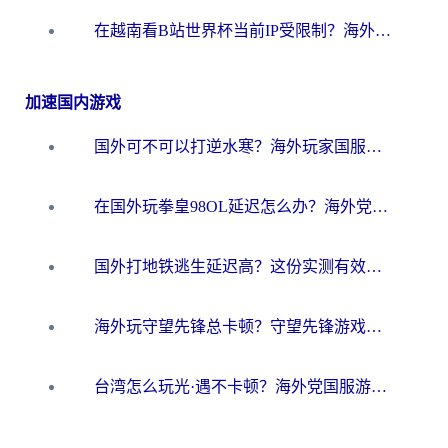
在越南看B站世界杯当前IP受限制？海外党体育观赛终极指南来了
加速国内游戏
国外可不可以打逆水寒？海外玩家国服畅玩终极指南（附漫威荒野乱斗加速方案）
在国外玩拳皇98OL延迟怎么办？海外党亲测有效的低延迟指南
国外打地铁逃生延迟高？这份实测有效的低延迟指南帮你吃鸡
海外玩守望先锋总卡顿？守望先锋游戏加速器在哪里买&避坑指南（附欧洲非洲游戏实测）
台湾怎么玩光·遇不卡顿？海外党国服游戏加速终极攻略（附实测体验）