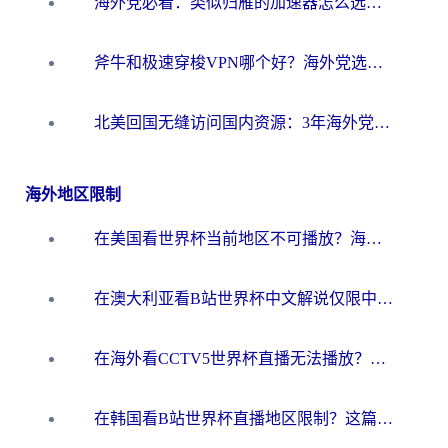
海外党必看：类似归雁的加速器怎么选？一篇搞定无缝访问国内资源
斧牛和极速穿梭VPN哪个好？海外党选回国加速器必看的真实对比与避坑指南
北美回国无缝访问国内资源：3年海外党亲测的加速器选择指南
海外地区限制
在美国看世界杯当前地区不可播放？海外党体育观赛终极指南来了！
在澳大利亚看B站世界杯中文解说仅限中国大陆？这篇指南帮你打破限制看遍赛事
在海外看CCTV5世界杯直播无法播放？这篇指南让你和国内球迷同步呐喊
在韩国看B站世界杯直播地区限制？这篇指南让你告别“当前地区不可播放”