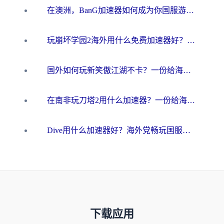
在澳洲，BanG加速器如何成为你国服游戏的“时光机”？
玩崩坏学园2海外用什么免费加速器好？2026海外党亲测国服游戏加速指南
国外如何玩新笑傲江湖不卡？一份给海外游子的终极网络指南
在南非玩刀塔2用什么加速器？一份给海外游子的终极生存指南
Dive用什么加速器好？海外党畅玩国服游戏的终极避坑指南
下载应用