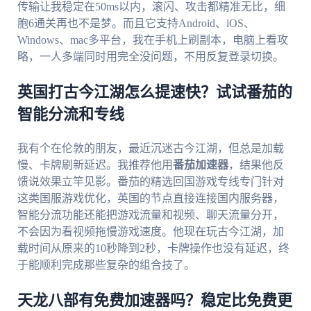
传输让我稳定在50ms以内，滚闪、攻击都精准无比，细
胞6通关再也不是梦。而且它支持Android、iOS、
Windows、mac多平台，我在手机上刷副本，电脑上看攻
略，一人多端同时用完全没问题，不用反复登录切换。
英国打古今江湖怎么提速快？试试番茄的
智能分流和专线
我有个在伦敦的朋友，最近沉迷古今江湖，但总是加载
慢、卡牌刷新延迟。我推荐他用
番茄加速器
，结果他反
馈说效果立竿见影。番茄的精选回国游戏专线专门针对
这类国服游戏优化，英国的节点直接连接国内服务器，
智能分流功能还能把游戏流量和视频、聊天流量分开，
不会因为看视频拖慢游戏速度。他现在玩古今江湖，加
载时间从原来的10秒降到2秒，卡牌操作也没有延迟，终
于能顺利完成那些复杂的组合技了。
天龙八部有免费加速器吗？稳定比免费更