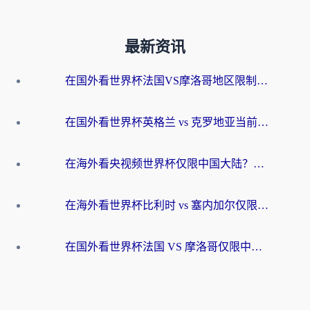
最新资讯
在国外看世界杯法国VS摩洛哥地区限制？这篇指南让你流畅看中文解说无压力
在国外看世界杯英格兰 vs 克罗地亚当前地区不可播放？这篇指南帮你搞定所有海外观赛难题
在海外看央视频世界杯仅限中国大陆？这篇指南帮你解锁中文解说+无卡顿直播
在海外看世界杯比利时 vs 塞内加尔仅限中国大陆？我找到了最流畅的中文解说之路
在国外看世界杯法国 VS 摩洛哥仅限中国大陆？海外党这样看中文解说赛事不卡顿