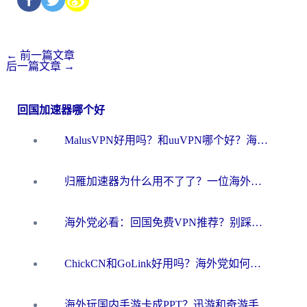
←
前一篇文章
后一篇文章
→
回国加速器哪个好
MalusVPN好用吗？和uuVPN哪个好？海外党无缝访问国内资源的真实对比与选择指南
归雁加速器为什么用不了了？一位海外游子的真实困惑与技术解答
海外党必看：回国免费VPN推荐？别踩坑！教你选对加速器无缝刷国内资源
ChickCN和GoLink好用吗？海外党如何选对回国加速器
海外玩国内手游卡成PPT？迅游和奇游手游哪个好？一篇讲透回国加速器怎么选