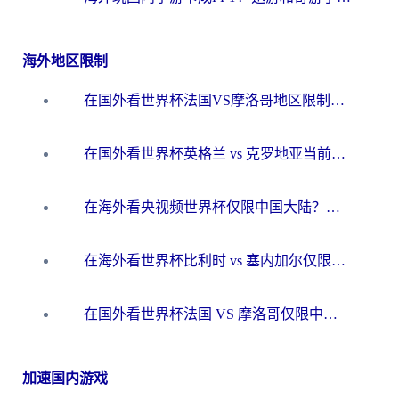
海外地区限制
在国外看世界杯法国VS摩洛哥地区限制？这篇指南让你流畅看中文解说无压力
在国外看世界杯英格兰 vs 克罗地亚当前地区不可播放？这篇指南帮你搞定所有海外观赛难题
在海外看央视频世界杯仅限中国大陆？这篇指南帮你解锁中文解说+无卡顿直播
在海外看世界杯比利时 vs 塞内加尔仅限中国大陆？我找到了最流畅的中文解说之路
在国外看世界杯法国 VS 摩洛哥仅限中国大陆？海外党这样看中文解说赛事不卡顿
加速国内游戏