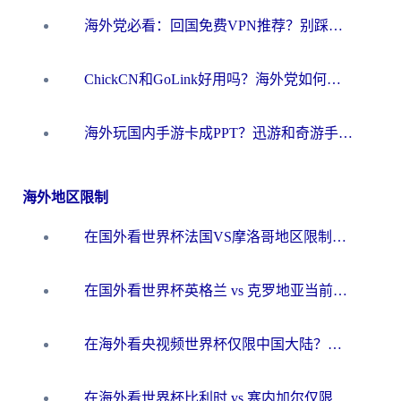
海外党必看：回国免费VPN推荐？别踩坑！教你选对加速器无缝刷国内资源
ChickCN和GoLink好用吗？海外党如何选对回国加速器
海外玩国内手游卡成PPT？迅游和奇游手游哪个好？一篇讲透回国加速器怎么选
海外地区限制
在国外看世界杯法国VS摩洛哥地区限制？这篇指南让你流畅看中文解说无压力
在国外看世界杯英格兰 vs 克罗地亚当前地区不可播放？这篇指南帮你搞定所有海外观赛难题
在海外看央视频世界杯仅限中国大陆？这篇指南帮你解锁中文解说+无卡顿直播
在海外看世界杯比利时 vs 塞内加尔仅限中国大陆？我找到了最流畅的中文解说之路