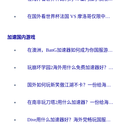
在国外看世界杯法国 VS 摩洛哥仅限中国大陆？海外党这样看中文解说赛事不卡顿
加速国内游戏
在澳洲，BanG加速器如何成为你国服游戏的“时光机”？
玩崩坏学园2海外用什么免费加速器好？2026海外党亲测国服游戏加速指南
国外如何玩新笑傲江湖不卡？一份给海外游子的终极网络指南
在南非玩刀塔2用什么加速器？一份给海外游子的终极生存指南
Dive用什么加速器好？海外党畅玩国服游戏的终极避坑指南