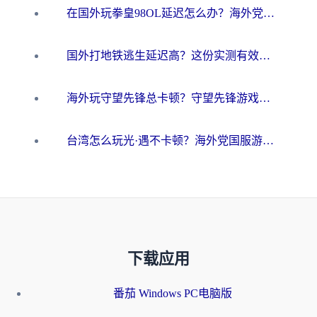
在国外玩拳皇98OL延迟怎么办？海外党亲测有效的低延迟指南
国外打地铁逃生延迟高？这份实测有效的低延迟指南帮你吃鸡
海外玩守望先锋总卡顿？守望先锋游戏加速器在哪里买&避坑指南（附欧洲非洲游戏实测）
台湾怎么玩光·遇不卡顿？海外党国服游戏加速终极攻略（附实测体验）
下载应用
番茄 Windows PC电脑版