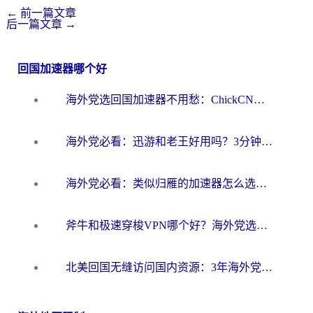
←
前一篇文章
后一篇文章
→
回国加速器哪个好
海外党选回国加速器不用愁：ChickCN和洞见哪个好？一篇搞定所有疑问
海外党必看：迅游和老王好用吗？3分钟选对加速国内网络的加速器
海外党必看：类似归雁的加速器怎么选？一篇搞定无缝访问国内资源
斧牛和极速穿梭VPN哪个好？海外党选回国加速器必看的真实对比与避坑指南
北美回国无缝访问国内资源：3年海外党亲测的加速器选择指南