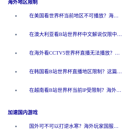
海外地区限制
在美国看世界杯当前地区不可播放？海外党体育观赛终极指南来了！
在澳大利亚看B站世界杯中文解说仅限中国大陆？这篇指南帮你打破限制看遍赛事
在海外看CCTV5世界杯直播无法播放？这篇指南让你和国内球迷同步呐喊
在韩国看B站世界杯直播地区限制？这篇指南让你告别“当前地区不可播放”
在越南看B站世界杯当前IP受限制？海外党体育观赛终极指南来了
加速国内游戏
国外可不可以打逆水寒？海外玩家国服畅玩终极指南（附漫威荒野乱斗加速方案）