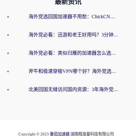
最新资讯
海外党选回国加速器不用愁：ChickCN和洞见哪个好？一篇搞定所有疑问
海外党必看：迅游和老王好用吗？3分钟选对加速国内网络的加速器
海外党必看：类似归雁的加速器怎么选？一篇搞定无缝访问国内资源
斧牛和极速穿梭VPN哪个好？海外党选回国加速器必看的真实对比与避坑指南
北美回国无缝访问国内资源：3年海外党亲测的加速器选择指南
Copyright © 2023
番茄加速器
湖南精准量科技有限公司