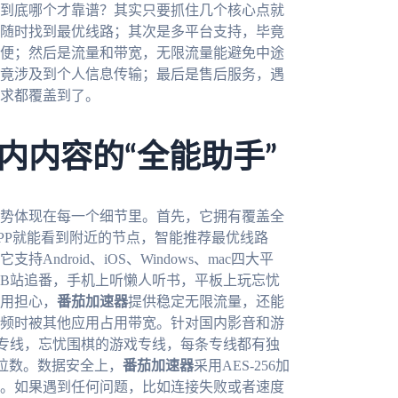
到底哪个才靠谱？其实只要抓住几个核心点就
随时找到最优线路；其次是多平台支持，毕竟
便；然后是流量和带宽，无限流量能避免中途
竟涉及到个人信息传输；最后是售后服务，遇
求都覆盖到了。
内内容的“全能助手”
势体现在每一个细节里。首先，它拥有覆盖全
PP就能看到附近的节点，智能推荐最优线路
droid、iOS、Windows、mac四大平
B站追番，手机上听懒人听书，平板上玩忘忧
用担心，
番茄加速器
提供稳定无限流量，还能
频时被其他应用占用带宽。针对国内影音和游
专线，忘忧围棋的游戏专线，每条专线都有独
个位数。数据安全上，
番茄加速器
采用AES-256加
。如果遇到任何问题，比如连接失败或者速度