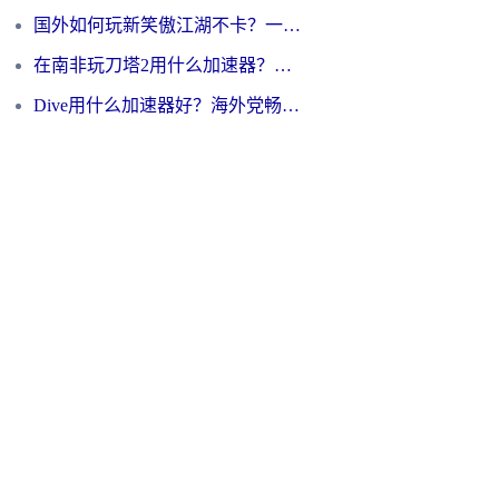
国外如何玩新笑傲江湖不卡？一份给海外游子的终极网络指南
在南非玩刀塔2用什么加速器？一份给海外游子的终极生存指南
Dive用什么加速器好？海外党畅玩国服游戏的终极避坑指南