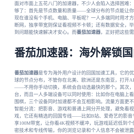
面对市面上五花八门的加速器，不少人会陷入选择困难：
够了：首先是节点数量和质量——全球分布的节点能让你
现在谁没有个手机、电脑、平板呢？一人多端同时用才方
断网，独享带宽则保证看视频不卡顿；还有数据安全，毕
到问题能快速解决才安心。而
番茄加速器
，正好把这些需
番茄加速器：海外解锁国
番茄加速器
是专为海外用户设计的回国加速工具，它的优
球的节点分布，不管你在北美、欧洲还是东南亚，打开A
——不用你手动切换，系统会自动选最快的那个。其次，它支持An
台，而且一人多端设备可以同时使用：比如你在电脑上看
围棋，三个设备同时加速都不会互相影响。流量方面更不
智能分流：把影音、游戏和普通上网分开处理，避免看视
戏，它还有精选的回国专线——比如B站、爱奇艺的影音
享100M带宽，让你看4K视频不缓冲，玩游戏延迟低到
密技术和专线传输，你的浏览记录和个人信息不会被泄露