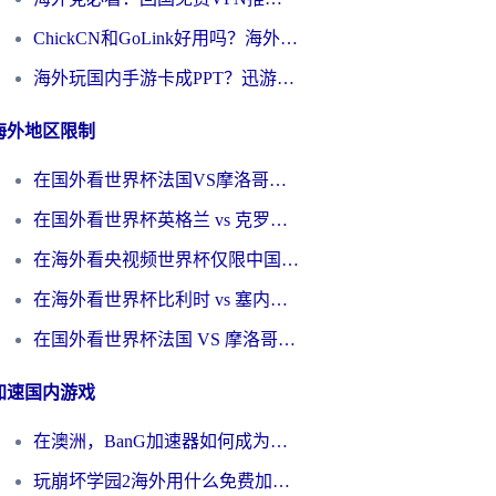
ChickCN和GoLink好用吗？海外党如何选对回国加速器
海外玩国内手游卡成PPT？迅游和奇游手游哪个好？一篇讲透回国加速器怎么选
海外地区限制
在国外看世界杯法国VS摩洛哥地区限制？这篇指南让你流畅看中文解说无压力
在国外看世界杯英格兰 vs 克罗地亚当前地区不可播放？这篇指南帮你搞定所有海外观赛难题
在海外看央视频世界杯仅限中国大陆？这篇指南帮你解锁中文解说+无卡顿直播
在海外看世界杯比利时 vs 塞内加尔仅限中国大陆？我找到了最流畅的中文解说之路
在国外看世界杯法国 VS 摩洛哥仅限中国大陆？海外党这样看中文解说赛事不卡顿
加速国内游戏
在澳洲，BanG加速器如何成为你国服游戏的“时光机”？
玩崩坏学园2海外用什么免费加速器好？2026海外党亲测国服游戏加速指南