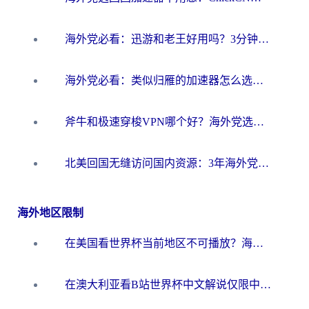
海外党必看：迅游和老王好用吗？3分钟选对加速国内网络的加速器
海外党必看：类似归雁的加速器怎么选？一篇搞定无缝访问国内资源
斧牛和极速穿梭VPN哪个好？海外党选回国加速器必看的真实对比与避坑指南
北美回国无缝访问国内资源：3年海外党亲测的加速器选择指南
海外地区限制
在美国看世界杯当前地区不可播放？海外党体育观赛终极指南来了！
在澳大利亚看B站世界杯中文解说仅限中国大陆？这篇指南帮你打破限制看遍赛事