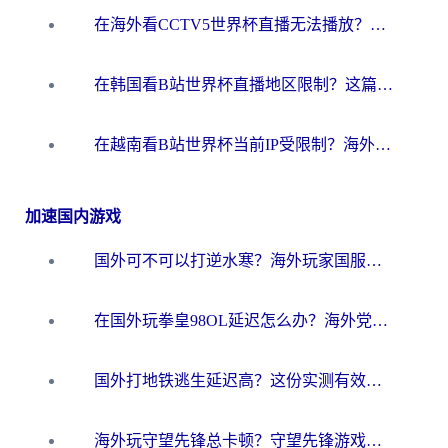
在海外看CCTV5世界杯直播无法播放？这篇指南让你和国内球迷同步呐喊
在韩国看B站世界杯直播地区限制？这篇指南让你告别“当前地区不可播放”
在越南看B站世界杯当前IP受限制？海外党体育观赛终极指南来了
加速国内游戏
国外可不可以打逆水寒？海外玩家国服畅玩终极指南（附漫威荒野乱斗加速方案）
在国外玩拳皇98OL延迟怎么办？海外党亲测有效的低延迟指南
国外打地铁逃生延迟高？这份实测有效的低延迟指南帮你吃鸡
海外玩守望先锋总卡顿？守望先锋游戏加速器在哪里买&避坑指南（附欧洲非洲游戏实测）