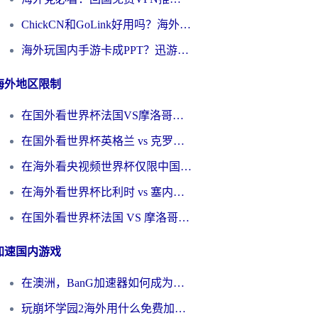
ChickCN和GoLink好用吗？海外党如何选对回国加速器
海外玩国内手游卡成PPT？迅游和奇游手游哪个好？一篇讲透回国加速器怎么选
海外地区限制
在国外看世界杯法国VS摩洛哥地区限制？这篇指南让你流畅看中文解说无压力
在国外看世界杯英格兰 vs 克罗地亚当前地区不可播放？这篇指南帮你搞定所有海外观赛难题
在海外看央视频世界杯仅限中国大陆？这篇指南帮你解锁中文解说+无卡顿直播
在海外看世界杯比利时 vs 塞内加尔仅限中国大陆？我找到了最流畅的中文解说之路
在国外看世界杯法国 VS 摩洛哥仅限中国大陆？海外党这样看中文解说赛事不卡顿
加速国内游戏
在澳洲，BanG加速器如何成为你国服游戏的“时光机”？
玩崩坏学园2海外用什么免费加速器好？2026海外党亲测国服游戏加速指南