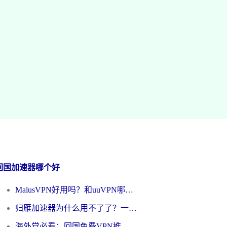
回国加速器哪个好
MalusVPN好用吗？和uuVPN哪个好？海外党无缝访问国内资源的真实对比与选择指南
归雁加速器为什么用不了了？一位海外游子的真实困惑与技术解答
海外党必看：回国免费VPN推荐？别踩坑！教你选对加速器无缝刷国内资源