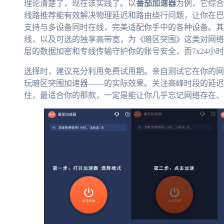
理论清楚了，现在该实践了。以
番茄加速器
为例，它综合
线路推荐能有效解决物理延迟和路由绕行问题，让你在巴
支持与多设备同时在线，完美适配你手中的各种设备。其
线，以及可选的独享高带宽，为《暗区突围》这类对网络
层的数据加密和专线传输守护你的账号安全，而7x24小
选择时，建议充分利用免费试用期。亲自测试它在你的网
玩暗区突围加速器——的实际效果。关注高峰时段的延迟
住，最适合你的那款，一定是能让你几乎忘记网络存在、