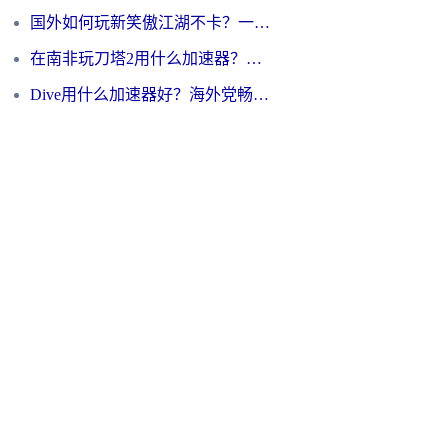
国外如何玩新笑傲江湖不卡？一份给海外游子的终极网络指南
在南非玩刀塔2用什么加速器？一份给海外游子的终极生存指南
Dive用什么加速器好？海外党畅玩国服游戏的终极避坑指南