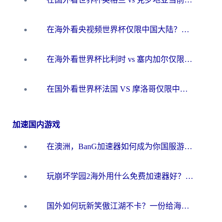
在海外看央视频世界杯仅限中国大陆？这篇指南帮你解锁中文解说+无卡顿直播
在海外看世界杯比利时 vs 塞内加尔仅限中国大陆？我找到了最流畅的中文解说之路
在国外看世界杯法国 VS 摩洛哥仅限中国大陆？海外党这样看中文解说赛事不卡顿
加速国内游戏
在澳洲，BanG加速器如何成为你国服游戏的“时光机”？
玩崩坏学园2海外用什么免费加速器好？2026海外党亲测国服游戏加速指南
国外如何玩新笑傲江湖不卡？一份给海外游子的终极网络指南