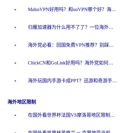
MalusVPN好用吗？和uuVPN哪个好？海外党无缝访问国内资源的真实对比与选择指南
归雁加速器为什么用不了了？一位海外游子的真实困惑与技术解答
海外党必看：回国免费VPN推荐？别踩坑！教你选对加速器无缝刷国内资源
ChickCN和GoLink好用吗？海外党如何选对回国加速器
海外玩国内手游卡成PPT？迅游和奇游手游哪个好？一篇讲透回国加速器怎么选
海外地区限制
在国外看世界杯法国VS摩洛哥地区限制？这篇指南让你流畅看中文解说无压力
在国外看世界杯英格兰 vs 克罗地亚当前地区不可播放？这篇指南帮你搞定所有海外观赛难题