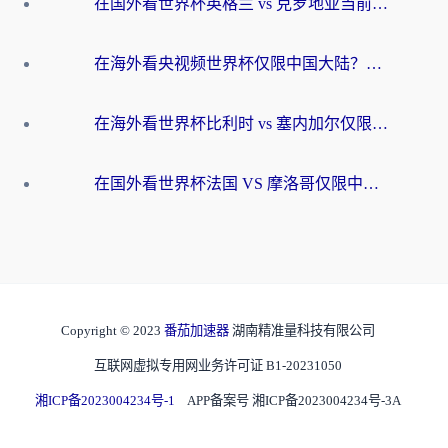
在国外看世界杯英格兰 vs 克罗地亚当前地区不可播放？这篇指南帮你搞定所有海外观赛难题
在海外看央视频世界杯仅限中国大陆？这篇指南帮你解锁中文解说+无卡顿直播
在海外看世界杯比利时 vs 塞内加尔仅限中国大陆？我找到了最流畅的中文解说之路
在国外看世界杯法国 VS 摩洛哥仅限中国大陆？海外党这样看中文解说赛事不卡顿
Copyright © 2023
番茄加速器
湖南精准量科技有限公司
互联网虚拟专用网业务许可证 B1-20231050
湘ICP备2023004234号-1
APP备案号 湘ICP备2023004234号-3A