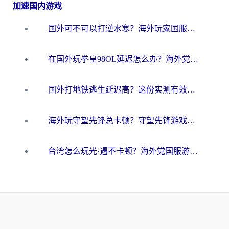
加速国内游戏
国外可不可以打逆水寒？海外玩家国服畅玩终极指南（附漫威荒野乱斗加速方案）
在国外玩拳皇98OL延迟怎么办？海外党亲测有效的低延迟指南
国外打地铁逃生延迟高？这份实测有效的低延迟指南帮你吃鸡
海外玩守望先锋总卡顿？守望先锋游戏加速器在哪里买&避坑指南（附欧洲非洲游戏实测）
台湾怎么玩光·遇不卡顿？海外党国服游戏加速终极攻略（附实测体验）