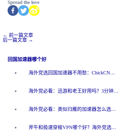
Spread the love
←
前一篇文章
后一篇文章
→
回国加速器哪个好
海外党选回国加速器不用愁：ChickCN和洞见哪个好？一篇搞定所有疑问
海外党必看：迅游和老王好用吗？3分钟选对加速国内网络的加速器
海外党必看：类似归雁的加速器怎么选？一篇搞定无缝访问国内资源
斧牛和极速穿梭VPN哪个好？海外党选回国加速器必看的真实对比与避坑指南