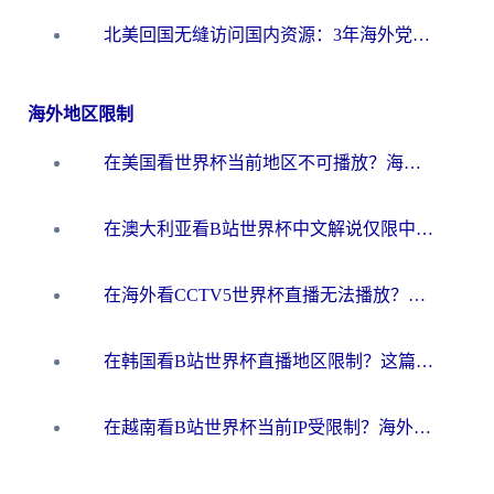
北美回国无缝访问国内资源：3年海外党亲测的加速器选择指南
海外地区限制
在美国看世界杯当前地区不可播放？海外党体育观赛终极指南来了！
在澳大利亚看B站世界杯中文解说仅限中国大陆？这篇指南帮你打破限制看遍赛事
在海外看CCTV5世界杯直播无法播放？这篇指南让你和国内球迷同步呐喊
在韩国看B站世界杯直播地区限制？这篇指南让你告别“当前地区不可播放”
在越南看B站世界杯当前IP受限制？海外党体育观赛终极指南来了