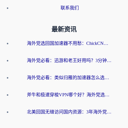
联系我们
最新资讯
海外党选回国加速器不用愁：ChickCN和洞见哪个好？一篇搞定所有疑问
海外党必看：迅游和老王好用吗？3分钟选对加速国内网络的加速器
海外党必看：类似归雁的加速器怎么选？一篇搞定无缝访问国内资源
斧牛和极速穿梭VPN哪个好？海外党选回国加速器必看的真实对比与避坑指南
北美回国无缝访问国内资源：3年海外党亲测的加速器选择指南