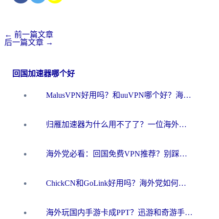
←
前一篇文章
后一篇文章
→
回国加速器哪个好
MalusVPN好用吗？和uuVPN哪个好？海外党无缝访问国内资源的真实对比与选择指南
归雁加速器为什么用不了了？一位海外游子的真实困惑与技术解答
海外党必看：回国免费VPN推荐？别踩坑！教你选对加速器无缝刷国内资源
ChickCN和GoLink好用吗？海外党如何选对回国加速器
海外玩国内手游卡成PPT？迅游和奇游手游哪个好？一篇讲透回国加速器怎么选