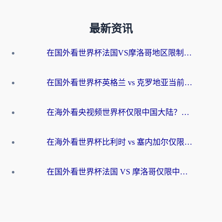
最新资讯
在国外看世界杯法国VS摩洛哥地区限制？这篇指南让你流畅看中文解说无压力
在国外看世界杯英格兰 vs 克罗地亚当前地区不可播放？这篇指南帮你搞定所有海外观赛难题
在海外看央视频世界杯仅限中国大陆？这篇指南帮你解锁中文解说+无卡顿直播
在海外看世界杯比利时 vs 塞内加尔仅限中国大陆？我找到了最流畅的中文解说之路
在国外看世界杯法国 VS 摩洛哥仅限中国大陆？海外党这样看中文解说赛事不卡顿