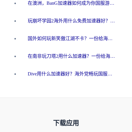
在澳洲，BanG加速器如何成为你国服游戏的“时光机”？
玩崩坏学园2海外用什么免费加速器好？2026海外党亲测国服游戏加速指南
国外如何玩新笑傲江湖不卡？一份给海外游子的终极网络指南
在南非玩刀塔2用什么加速器？一份给海外游子的终极生存指南
Dive用什么加速器好？海外党畅玩国服游戏的终极避坑指南
下载应用