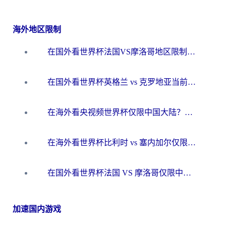
海外地区限制
在国外看世界杯法国VS摩洛哥地区限制？这篇指南让你流畅看中文解说无压力
在国外看世界杯英格兰 vs 克罗地亚当前地区不可播放？这篇指南帮你搞定所有海外观赛难题
在海外看央视频世界杯仅限中国大陆？这篇指南帮你解锁中文解说+无卡顿直播
在海外看世界杯比利时 vs 塞内加尔仅限中国大陆？我找到了最流畅的中文解说之路
在国外看世界杯法国 VS 摩洛哥仅限中国大陆？海外党这样看中文解说赛事不卡顿
加速国内游戏