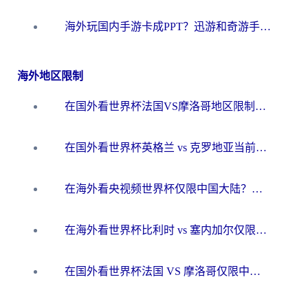
海外玩国内手游卡成PPT？迅游和奇游手游哪个好？一篇讲透回国加速器怎么选
海外地区限制
在国外看世界杯法国VS摩洛哥地区限制？这篇指南让你流畅看中文解说无压力
在国外看世界杯英格兰 vs 克罗地亚当前地区不可播放？这篇指南帮你搞定所有海外观赛难题
在海外看央视频世界杯仅限中国大陆？这篇指南帮你解锁中文解说+无卡顿直播
在海外看世界杯比利时 vs 塞内加尔仅限中国大陆？我找到了最流畅的中文解说之路
在国外看世界杯法国 VS 摩洛哥仅限中国大陆？海外党这样看中文解说赛事不卡顿