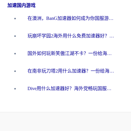
加速国内游戏
在澳洲，BanG加速器如何成为你国服游戏的“时光机”？
玩崩坏学园2海外用什么免费加速器好？2026海外党亲测国服游戏加速指南
国外如何玩新笑傲江湖不卡？一份给海外游子的终极网络指南
在南非玩刀塔2用什么加速器？一份给海外游子的终极生存指南
Dive用什么加速器好？海外党畅玩国服游戏的终极避坑指南