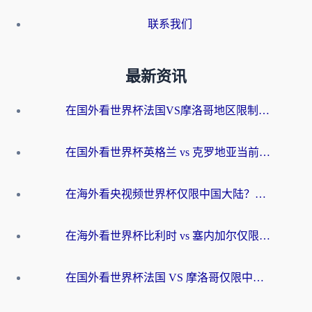
联系我们
最新资讯
在国外看世界杯法国VS摩洛哥地区限制？这篇指南让你流畅看中文解说无压力
在国外看世界杯英格兰 vs 克罗地亚当前地区不可播放？这篇指南帮你搞定所有海外观赛难题
在海外看央视频世界杯仅限中国大陆？这篇指南帮你解锁中文解说+无卡顿直播
在海外看世界杯比利时 vs 塞内加尔仅限中国大陆？我找到了最流畅的中文解说之路
在国外看世界杯法国 VS 摩洛哥仅限中国大陆？海外党这样看中文解说赛事不卡顿