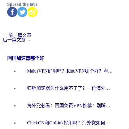
Spread the love
←
前一篇文章
后一篇文章
→
回国加速器哪个好
MalusVPN好用吗？和uuVPN哪个好？海外党无缝访问国内资源的真实对比与选择指南
归雁加速器为什么用不了了？一位海外游子的真实困惑与技术解答
海外党必看：回国免费VPN推荐？别踩坑！教你选对加速器无缝刷国内资源
ChickCN和GoLink好用吗？海外党如何选对回国加速器