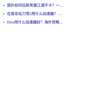
国外如何玩新笑傲江湖不卡？一份给海外游子的终极网络指南
在南非玩刀塔2用什么加速器？一份给海外游子的终极生存指南
Dive用什么加速器好？海外党畅玩国服游戏的终极避坑指南