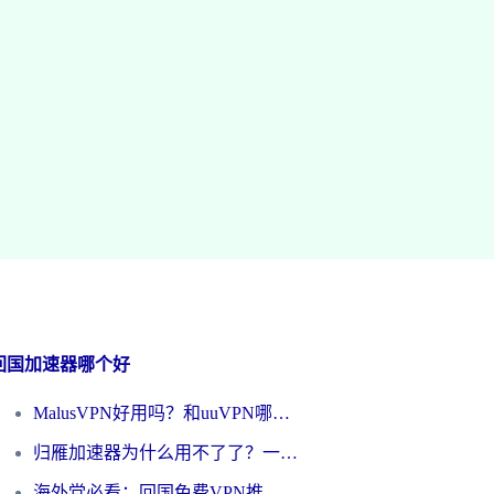
回国加速器哪个好
MalusVPN好用吗？和uuVPN哪个好？海外党无缝访问国内资源的真实对比与选择指南
归雁加速器为什么用不了了？一位海外游子的真实困惑与技术解答
海外党必看：回国免费VPN推荐？别踩坑！教你选对加速器无缝刷国内资源