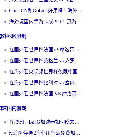
ChickCN和GoLink好用吗？海外党如何选对回国加速器
海外玩国内手游卡成PPT？迅游和奇游手游哪个好？一篇讲透回国加速器怎么选
海外地区限制
在国外看世界杯法国VS摩洛哥地区限制？这篇指南让你流畅看中文解说无压力
在国外看世界杯英格兰 vs 克罗地亚当前地区不可播放？这篇指南帮你搞定所有海外观赛难题
在海外看央视频世界杯仅限中国大陆？这篇指南帮你解锁中文解说+无卡顿直播
在海外看世界杯比利时 vs 塞内加尔仅限中国大陆？我找到了最流畅的中文解说之路
在国外看世界杯法国 VS 摩洛哥仅限中国大陆？海外党这样看中文解说赛事不卡顿
加速国内游戏
在澳洲，BanG加速器如何成为你国服游戏的“时光机”？
玩崩坏学园2海外用什么免费加速器好？2026海外党亲测国服游戏加速指南