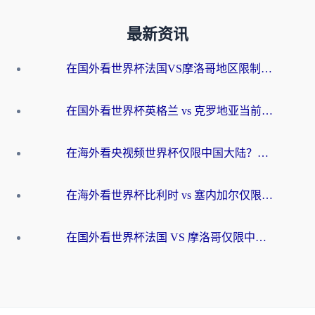
最新资讯
在国外看世界杯法国VS摩洛哥地区限制？这篇指南让你流畅看中文解说无压力
在国外看世界杯英格兰 vs 克罗地亚当前地区不可播放？这篇指南帮你搞定所有海外观赛难题
在海外看央视频世界杯仅限中国大陆？这篇指南帮你解锁中文解说+无卡顿直播
在海外看世界杯比利时 vs 塞内加尔仅限中国大陆？我找到了最流畅的中文解说之路
在国外看世界杯法国 VS 摩洛哥仅限中国大陆？海外党这样看中文解说赛事不卡顿