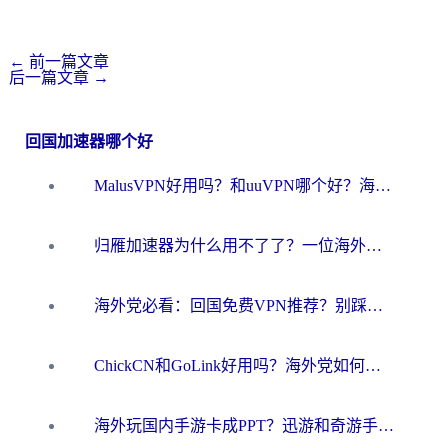
←
前一篇文章
后一篇文章
→
回国加速器哪个好
MalusVPN好用吗？和uuVPN哪个好？海外党无缝访问国内资源的真实对比与选择指南
归雁加速器为什么用不了了？一位海外游子的真实困惑与技术解答
海外党必看：回国免费VPN推荐？别踩坑！教你选对加速器无缝刷国内资源
ChickCN和GoLink好用吗？海外党如何选对回国加速器
海外玩国内手游卡成PPT？迅游和奇游手游哪个好？一篇讲透回国加速器怎么选