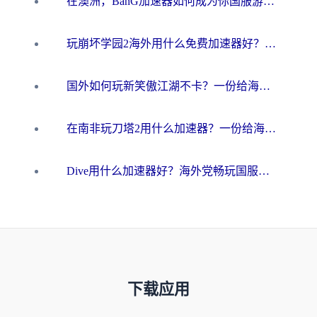
在澳洲，BanG加速器如何成为你国服游戏的“时光机”？
玩崩坏学园2海外用什么免费加速器好？2026海外党亲测国服游戏加速指南
国外如何玩新笑傲江湖不卡？一份给海外游子的终极网络指南
在南非玩刀塔2用什么加速器？一份给海外游子的终极生存指南
Dive用什么加速器好？海外党畅玩国服游戏的终极避坑指南
下载应用