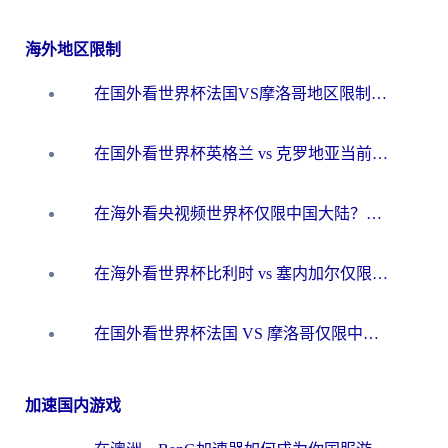
海外地区限制
在国外看世界杯法国VS摩洛哥地区限制？这篇指南让你流畅看中文解说无压力
在国外看世界杯英格兰 vs 克罗地亚当前地区不可播放？这篇指南帮你搞定所有海外观赛难题
在海外看央视频世界杯仅限中国大陆？这篇指南帮你解锁中文解说+无卡顿直播
在海外看世界杯比利时 vs 塞内加尔仅限中国大陆？我找到了最流畅的中文解说之路
在国外看世界杯法国 VS 摩洛哥仅限中国大陆？海外党这样看中文解说赛事不卡顿
加速国内游戏