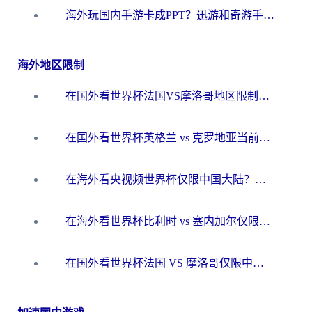
海外玩国内手游卡成PPT？迅游和奇游手游哪个好？一篇讲透回国加速器怎么选
海外地区限制
在国外看世界杯法国VS摩洛哥地区限制？这篇指南让你流畅看中文解说无压力
在国外看世界杯英格兰 vs 克罗地亚当前地区不可播放？这篇指南帮你搞定所有海外观赛难题
在海外看央视频世界杯仅限中国大陆？这篇指南帮你解锁中文解说+无卡顿直播
在海外看世界杯比利时 vs 塞内加尔仅限中国大陆？我找到了最流畅的中文解说之路
在国外看世界杯法国 VS 摩洛哥仅限中国大陆？海外党这样看中文解说赛事不卡顿