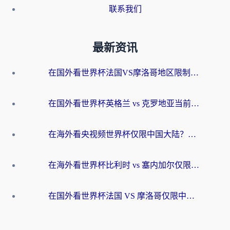
联系我们
最新资讯
在国外看世界杯法国VS摩洛哥地区限制？这篇指南让你流畅看中文解说无压力
在国外看世界杯英格兰 vs 克罗地亚当前地区不可播放？这篇指南帮你搞定所有海外观赛难题
在海外看央视频世界杯仅限中国大陆？这篇指南帮你解锁中文解说+无卡顿直播
在海外看世界杯比利时 vs 塞内加尔仅限中国大陆？我找到了最流畅的中文解说之路
在国外看世界杯法国 VS 摩洛哥仅限中国大陆？海外党这样看中文解说赛事不卡顿