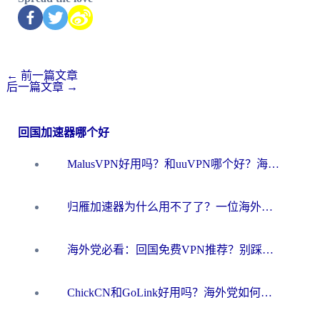
←
前一篇文章
后一篇文章
→
回国加速器哪个好
MalusVPN好用吗？和uuVPN哪个好？海外党无缝访问国内资源的真实对比与选择指南
归雁加速器为什么用不了了？一位海外游子的真实困惑与技术解答
海外党必看：回国免费VPN推荐？别踩坑！教你选对加速器无缝刷国内资源
ChickCN和GoLink好用吗？海外党如何选对回国加速器