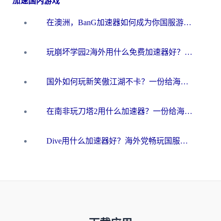
加速国内游戏
在澳洲，BanG加速器如何成为你国服游戏的“时光机”？
玩崩坏学园2海外用什么免费加速器好？2026海外党亲测国服游戏加速指南
国外如何玩新笑傲江湖不卡？一份给海外游子的终极网络指南
在南非玩刀塔2用什么加速器？一份给海外游子的终极生存指南
Dive用什么加速器好？海外党畅玩国服游戏的终极避坑指南