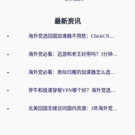
最新资讯
海外党选回国加速器不用愁：ChickCN和洞见哪个好？一篇搞定所有疑问
海外党必看：迅游和老王好用吗？3分钟选对加速国内网络的加速器
海外党必看：类似归雁的加速器怎么选？一篇搞定无缝访问国内资源
斧牛和极速穿梭VPN哪个好？海外党选回国加速器必看的真实对比与避坑指南
北美回国无缝访问国内资源：3年海外党亲测的加速器选择指南