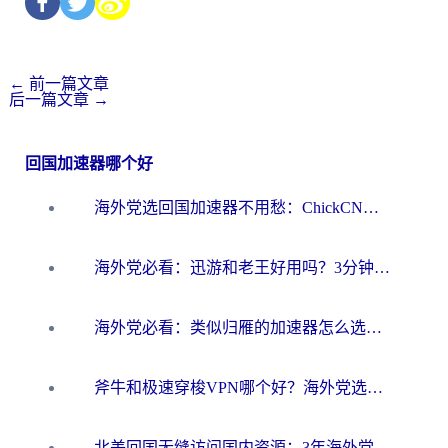
←
前一篇文章
后一篇文章
→
回国加速器哪个好
海外党选回国加速器不用愁：ChickCN和洞见哪个好？一篇搞定所有疑问
海外党必看：迅游和老王好用吗？3分钟选对加速国内网络的加速器
海外党必看：类似归雁的加速器怎么选？一篇搞定无缝访问国内资源
斧牛和极速穿梭VPN哪个好？海外党选回国加速器必看的真实对比与避坑指南
北美回国无缝访问国内资源：3年海外党亲测的加速器选择指南