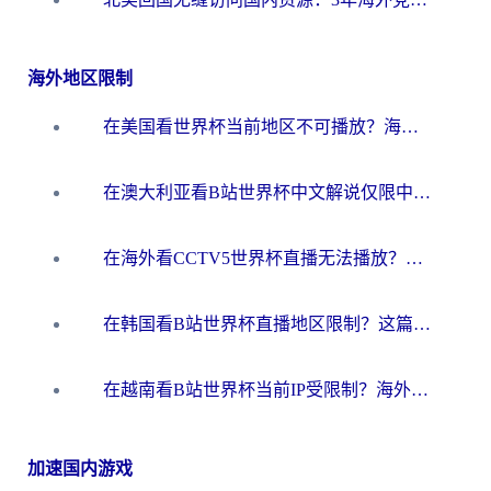
海外地区限制
在美国看世界杯当前地区不可播放？海外党体育观赛终极指南来了！
在澳大利亚看B站世界杯中文解说仅限中国大陆？这篇指南帮你打破限制看遍赛事
在海外看CCTV5世界杯直播无法播放？这篇指南让你和国内球迷同步呐喊
在韩国看B站世界杯直播地区限制？这篇指南让你告别“当前地区不可播放”
在越南看B站世界杯当前IP受限制？海外党体育观赛终极指南来了
加速国内游戏