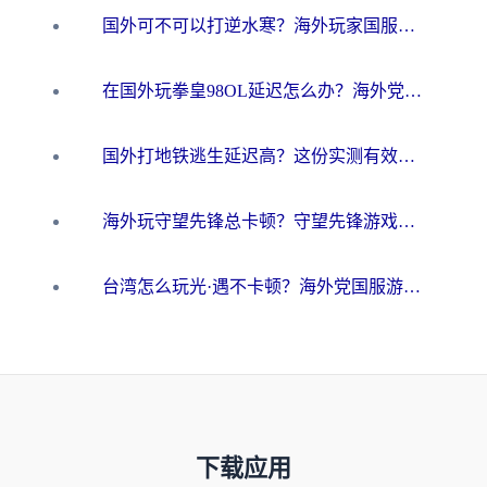
国外可不可以打逆水寒？海外玩家国服畅玩终极指南（附漫威荒野乱斗加速方案）
在国外玩拳皇98OL延迟怎么办？海外党亲测有效的低延迟指南
国外打地铁逃生延迟高？这份实测有效的低延迟指南帮你吃鸡
海外玩守望先锋总卡顿？守望先锋游戏加速器在哪里买&避坑指南（附欧洲非洲游戏实测）
台湾怎么玩光·遇不卡顿？海外党国服游戏加速终极攻略（附实测体验）
下载应用