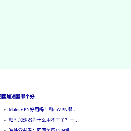
回国加速器哪个好
MalusVPN好用吗？和uuVPN哪个好？海外党无缝访问国内资源的真实对比与选择指南
归雁加速器为什么用不了了？一位海外游子的真实困惑与技术解答
海外党必看：回国免费VPN推荐？别踩坑！教你选对加速器无缝刷国内资源