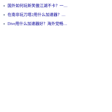
国外如何玩新笑傲江湖不卡？一份给海外游子的终极网络指南
在南非玩刀塔2用什么加速器？一份给海外游子的终极生存指南
Dive用什么加速器好？海外党畅玩国服游戏的终极避坑指南