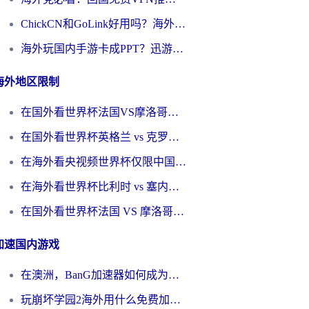
ChickCN和GoLink好用吗？海外党如何选对回国加速器
海外玩国内手游卡成PPT？迅游和奇游手游哪个好？一篇讲透回国加速器怎么选
海外地区限制
在国外看世界杯法国VS摩洛哥地区限制？这篇指南让你流畅看中文解说无压力
在国外看世界杯英格兰 vs 克罗地亚当前地区不可播放？这篇指南帮你搞定所有海外观赛难题
在海外看央视频世界杯仅限中国大陆？这篇指南帮你解锁中文解说+无卡顿直播
在海外看世界杯比利时 vs 塞内加尔仅限中国大陆？我找到了最流畅的中文解说之路
在国外看世界杯法国 VS 摩洛哥仅限中国大陆？海外党这样看中文解说赛事不卡顿
加速国内游戏
在澳洲，BanG加速器如何成为你国服游戏的“时光机”？
玩崩坏学园2海外用什么免费加速器好？2026海外党亲测国服游戏加速指南