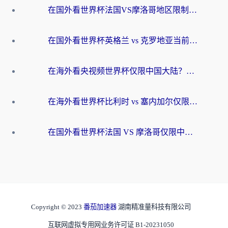
在国外看世界杯法国VS摩洛哥地区限制？这篇指南让你流畅看中文解说无压力
在国外看世界杯英格兰 vs 克罗地亚当前地区不可播放？这篇指南帮你搞定所有海外观赛难题
在海外看央视频世界杯仅限中国大陆？这篇指南帮你解锁中文解说+无卡顿直播
在海外看世界杯比利时 vs 塞内加尔仅限中国大陆？我找到了最流畅的中文解说之路
在国外看世界杯法国 VS 摩洛哥仅限中国大陆？海外党这样看中文解说赛事不卡顿
Copyright © 2023
番茄加速器
湖南精准量科技有限公司
互联网虚拟专用网业务许可证 B1-20231050