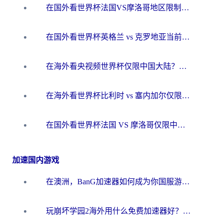
在国外看世界杯法国VS摩洛哥地区限制？这篇指南让你流畅看中文解说无压力
在国外看世界杯英格兰 vs 克罗地亚当前地区不可播放？这篇指南帮你搞定所有海外观赛难题
在海外看央视频世界杯仅限中国大陆？这篇指南帮你解锁中文解说+无卡顿直播
在海外看世界杯比利时 vs 塞内加尔仅限中国大陆？我找到了最流畅的中文解说之路
在国外看世界杯法国 VS 摩洛哥仅限中国大陆？海外党这样看中文解说赛事不卡顿
加速国内游戏
在澳洲，BanG加速器如何成为你国服游戏的“时光机”？
玩崩坏学园2海外用什么免费加速器好？2026海外党亲测国服游戏加速指南