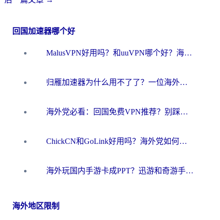
回国加速器哪个好
MalusVPN好用吗？和uuVPN哪个好？海外党无缝访问国内资源的真实对比与选择指南
归雁加速器为什么用不了了？一位海外游子的真实困惑与技术解答
海外党必看：回国免费VPN推荐？别踩坑！教你选对加速器无缝刷国内资源
ChickCN和GoLink好用吗？海外党如何选对回国加速器
海外玩国内手游卡成PPT？迅游和奇游手游哪个好？一篇讲透回国加速器怎么选
海外地区限制