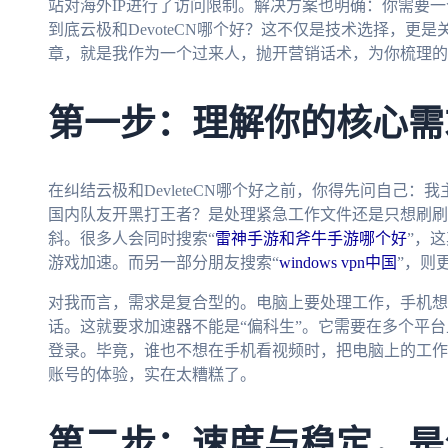
站对海外IP进行了访问限制。解决方案也明确：你需要
到底云极和DevoteCN哪个好？这不仅是技术选择，更
章，就是我作为一个过来人，抛开营销话术，为你梳理的
第一步：理解你的核心需
在纠结云极和DevleteCN哪个好之前，你得先问自己
国内队友开黑打王者？是处理紧急工作文件还是只想刷刷
斜。很多人会同时搜索“
雷神手游和斧牛手游哪个好
”，
游戏加速。而另一部分朋友搜索“
windows vpn中国
”，则
对我而言，需求是复合型的。电脑上要处理工作，手机想随
话。这就要求加速器不能是“偏科生”。它需要在多个平
登录。毕竟，谁也不想在手机看视频时，把电脑上的工作
账号的体验，实在太糟糕了。
第二步：速度与稳定，是