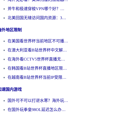
斧牛和极速穿梭VPN哪个好？海外党选回国加速器必看的真实对比与避坑指南
北美回国无缝访问国内资源：3年海外党亲测的加速器选择指南
海外地区限制
在美国看世界杯当前地区不可播放？海外党体育观赛终极指南来了！
在澳大利亚看B站世界杯中文解说仅限中国大陆？这篇指南帮你打破限制看遍赛事
在海外看CCTV5世界杯直播无法播放？这篇指南让你和国内球迷同步呐喊
在韩国看B站世界杯直播地区限制？这篇指南让你告别“当前地区不可播放”
在越南看B站世界杯当前IP受限制？海外党体育观赛终极指南来了
加速国内游戏
国外可不可以打逆水寒？海外玩家国服畅玩终极指南（附漫威荒野乱斗加速方案）
在国外玩拳皇98OL延迟怎么办？海外党亲测有效的低延迟指南