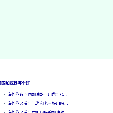
回国加速器哪个好
海外党选回国加速器不用愁：ChickCN和洞见哪个好？一篇搞定所有疑问
海外党必看：迅游和老王好用吗？3分钟选对加速国内网络的加速器
海外党必看：类似归雁的加速器怎么选？一篇搞定无缝访问国内资源