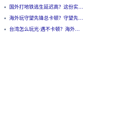
国外打地铁逃生延迟高？这份实测有效的低延迟指南帮你吃鸡
海外玩守望先锋总卡顿？守望先锋游戏加速器在哪里买&避坑指南（附欧洲非洲游戏实测）
台湾怎么玩光·遇不卡顿？海外党国服游戏加速终极攻略（附实测体验）