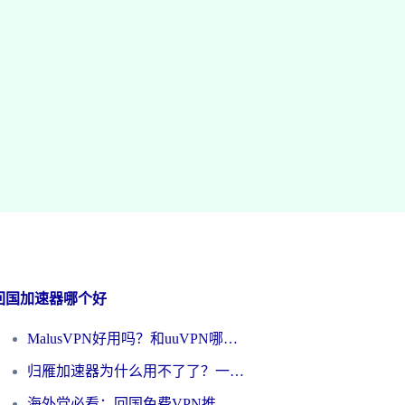
回国加速器哪个好
MalusVPN好用吗？和uuVPN哪个好？海外党无缝访问国内资源的真实对比与选择指南
归雁加速器为什么用不了了？一位海外游子的真实困惑与技术解答
海外党必看：回国免费VPN推荐？别踩坑！教你选对加速器无缝刷国内资源