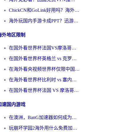
ChickCN和GoLink好用吗？海外党如何选对回国加速器
海外玩国内手游卡成PPT？迅游和奇游手游哪个好？一篇讲透回国加速器怎么选
海外地区限制
在国外看世界杯法国VS摩洛哥地区限制？这篇指南让你流畅看中文解说无压力
在国外看世界杯英格兰 vs 克罗地亚当前地区不可播放？这篇指南帮你搞定所有海外观赛难题
在海外看央视频世界杯仅限中国大陆？这篇指南帮你解锁中文解说+无卡顿直播
在海外看世界杯比利时 vs 塞内加尔仅限中国大陆？我找到了最流畅的中文解说之路
在国外看世界杯法国 VS 摩洛哥仅限中国大陆？海外党这样看中文解说赛事不卡顿
加速国内游戏
在澳洲，BanG加速器如何成为你国服游戏的“时光机”？
玩崩坏学园2海外用什么免费加速器好？2026海外党亲测国服游戏加速指南