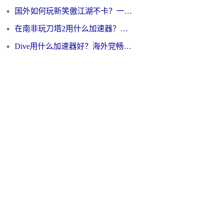
国外如何玩新笑傲江湖不卡？一份给海外游子的终极网络指南
在南非玩刀塔2用什么加速器？一份给海外游子的终极生存指南
Dive用什么加速器好？海外党畅玩国服游戏的终极避坑指南