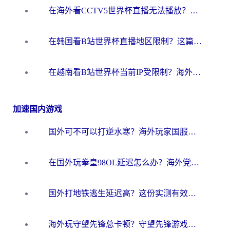
在海外看CCTV5世界杯直播无法播放？这篇指南让你和国内球迷同步呐喊
在韩国看B站世界杯直播地区限制？这篇指南让你告别“当前地区不可播放”
在越南看B站世界杯当前IP受限制？海外党体育观赛终极指南来了
加速国内游戏
国外可不可以打逆水寒？海外玩家国服畅玩终极指南（附漫威荒野乱斗加速方案）
在国外玩拳皇98OL延迟怎么办？海外党亲测有效的低延迟指南
国外打地铁逃生延迟高？这份实测有效的低延迟指南帮你吃鸡
海外玩守望先锋总卡顿？守望先锋游戏加速器在哪里买&避坑指南（附欧洲非洲游戏实测）