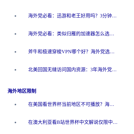
海外党必看：迅游和老王好用吗？3分钟选对加速国内网络的加速器
海外党必看：类似归雁的加速器怎么选？一篇搞定无缝访问国内资源
斧牛和极速穿梭VPN哪个好？海外党选回国加速器必看的真实对比与避坑指南
北美回国无缝访问国内资源：3年海外党亲测的加速器选择指南
海外地区限制
在美国看世界杯当前地区不可播放？海外党体育观赛终极指南来了！
在澳大利亚看B站世界杯中文解说仅限中国大陆？这篇指南帮你打破限制看遍赛事