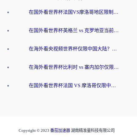
在国外看世界杯法国VS摩洛哥地区限制？这篇指南让你流畅看中文解说无压力
在国外看世界杯英格兰 vs 克罗地亚当前地区不可播放？这篇指南帮你搞定所有海外观赛难题
在海外看央视频世界杯仅限中国大陆？这篇指南帮你解锁中文解说+无卡顿直播
在海外看世界杯比利时 vs 塞内加尔仅限中国大陆？我找到了最流畅的中文解说之路
在国外看世界杯法国 VS 摩洛哥仅限中国大陆？海外党这样看中文解说赛事不卡顿
Copyright © 2023
番茄加速器
湖南精准量科技有限公司