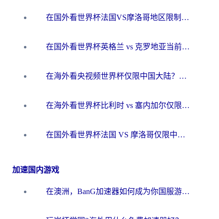
在国外看世界杯法国VS摩洛哥地区限制？这篇指南让你流畅看中文解说无压力
在国外看世界杯英格兰 vs 克罗地亚当前地区不可播放？这篇指南帮你搞定所有海外观赛难题
在海外看央视频世界杯仅限中国大陆？这篇指南帮你解锁中文解说+无卡顿直播
在海外看世界杯比利时 vs 塞内加尔仅限中国大陆？我找到了最流畅的中文解说之路
在国外看世界杯法国 VS 摩洛哥仅限中国大陆？海外党这样看中文解说赛事不卡顿
加速国内游戏
在澳洲，BanG加速器如何成为你国服游戏的“时光机”？