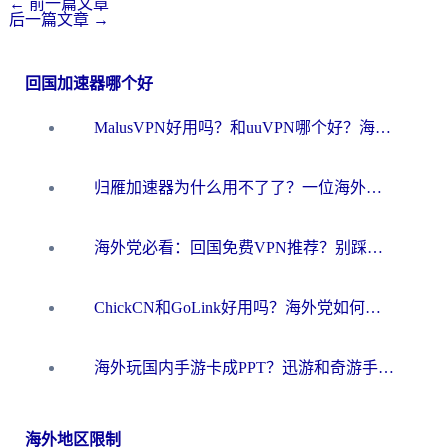
←
前一篇文章
后一篇文章
→
回国加速器哪个好
MalusVPN好用吗？和uuVPN哪个好？海外党无缝访问国内资源的真实对比与选择指南
归雁加速器为什么用不了了？一位海外游子的真实困惑与技术解答
海外党必看：回国免费VPN推荐？别踩坑！教你选对加速器无缝刷国内资源
ChickCN和GoLink好用吗？海外党如何选对回国加速器
海外玩国内手游卡成PPT？迅游和奇游手游哪个好？一篇讲透回国加速器怎么选
海外地区限制