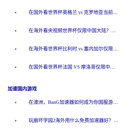
在国外看世界杯英格兰 vs 克罗地亚当前地区不可播放？这篇指南帮你搞定所有海外观赛难题
在海外看央视频世界杯仅限中国大陆？这篇指南帮你解锁中文解说+无卡顿直播
在海外看世界杯比利时 vs 塞内加尔仅限中国大陆？我找到了最流畅的中文解说之路
在国外看世界杯法国 VS 摩洛哥仅限中国大陆？海外党这样看中文解说赛事不卡顿
加速国内游戏
在澳洲，BanG加速器如何成为你国服游戏的“时光机”？
玩崩坏学园2海外用什么免费加速器好？2026海外党亲测国服游戏加速指南