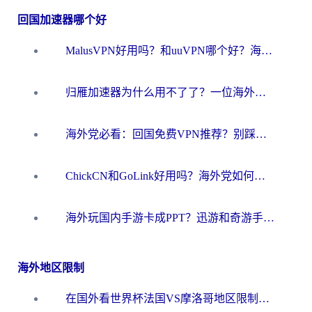
回国加速器哪个好
MalusVPN好用吗？和uuVPN哪个好？海外党无缝访问国内资源的真实对比与选择指南
归雁加速器为什么用不了了？一位海外游子的真实困惑与技术解答
海外党必看：回国免费VPN推荐？别踩坑！教你选对加速器无缝刷国内资源
ChickCN和GoLink好用吗？海外党如何选对回国加速器
海外玩国内手游卡成PPT？迅游和奇游手游哪个好？一篇讲透回国加速器怎么选
海外地区限制
在国外看世界杯法国VS摩洛哥地区限制？这篇指南让你流畅看中文解说无压力