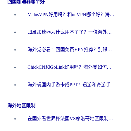
回国加速器哪个好
MalusVPN好用吗？和uuVPN哪个好？海外党无缝访问国内资源的真实对比与选择指南
归雁加速器为什么用不了了？一位海外游子的真实困惑与技术解答
海外党必看：回国免费VPN推荐？别踩坑！教你选对加速器无缝刷国内资源
ChickCN和GoLink好用吗？海外党如何选对回国加速器
海外玩国内手游卡成PPT？迅游和奇游手游哪个好？一篇讲透回国加速器怎么选
海外地区限制
在国外看世界杯法国VS摩洛哥地区限制？这篇指南让你流畅看中文解说无压力