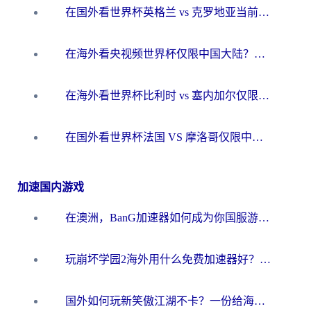
在国外看世界杯英格兰 vs 克罗地亚当前地区不可播放？这篇指南帮你搞定所有海外观赛难题
在海外看央视频世界杯仅限中国大陆？这篇指南帮你解锁中文解说+无卡顿直播
在海外看世界杯比利时 vs 塞内加尔仅限中国大陆？我找到了最流畅的中文解说之路
在国外看世界杯法国 VS 摩洛哥仅限中国大陆？海外党这样看中文解说赛事不卡顿
加速国内游戏
在澳洲，BanG加速器如何成为你国服游戏的“时光机”？
玩崩坏学园2海外用什么免费加速器好？2026海外党亲测国服游戏加速指南
国外如何玩新笑傲江湖不卡？一份给海外游子的终极网络指南