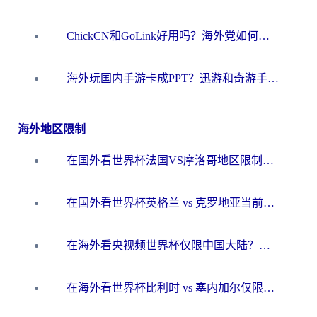
ChickCN和GoLink好用吗？海外党如何选对回国加速器
海外玩国内手游卡成PPT？迅游和奇游手游哪个好？一篇讲透回国加速器怎么选
海外地区限制
在国外看世界杯法国VS摩洛哥地区限制？这篇指南让你流畅看中文解说无压力
在国外看世界杯英格兰 vs 克罗地亚当前地区不可播放？这篇指南帮你搞定所有海外观赛难题
在海外看央视频世界杯仅限中国大陆？这篇指南帮你解锁中文解说+无卡顿直播
在海外看世界杯比利时 vs 塞内加尔仅限中国大陆？我找到了最流畅的中文解说之路