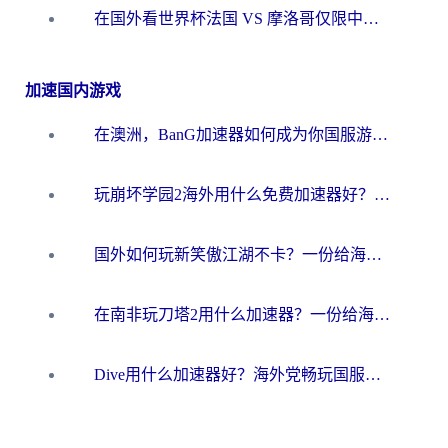
在国外看世界杯法国 VS 摩洛哥仅限中国大陆？海外党这样看中文解说赛事不卡顿
加速国内游戏
在澳洲，BanG加速器如何成为你国服游戏的“时光机”？
玩崩坏学园2海外用什么免费加速器好？2026海外党亲测国服游戏加速指南
国外如何玩新笑傲江湖不卡？一份给海外游子的终极网络指南
在南非玩刀塔2用什么加速器？一份给海外游子的终极生存指南
Dive用什么加速器好？海外党畅玩国服游戏的终极避坑指南