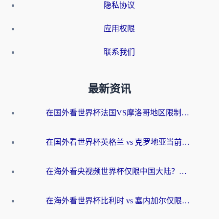
隐私协议
应用权限
联系我们
最新资讯
在国外看世界杯法国VS摩洛哥地区限制？这篇指南让你流畅看中文解说无压力
在国外看世界杯英格兰 vs 克罗地亚当前地区不可播放？这篇指南帮你搞定所有海外观赛难题
在海外看央视频世界杯仅限中国大陆？这篇指南帮你解锁中文解说+无卡顿直播
在海外看世界杯比利时 vs 塞内加尔仅限中国大陆？我找到了最流畅的中文解说之路