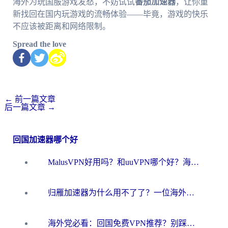
海外为玩国服游戏发愁，不妨试试
番茄加速器
，让你重
新找回在国内玩游戏的流畅体验——毕竟，游戏的快乐
不应该被距离和网络限制。
Spread the love
←
前一篇文章
后一篇文章
→
回国加速器哪个好
MalusVPN好用吗？和uuVPN哪个好？海外党无缝访问国内资源的真实对比与选择指南
归雁加速器为什么用不了了？一位海外游子的真实困惑与技术解答
海外党必看：回国免费VPN推荐？别踩坑！教你选对加速器无缝刷国内资源