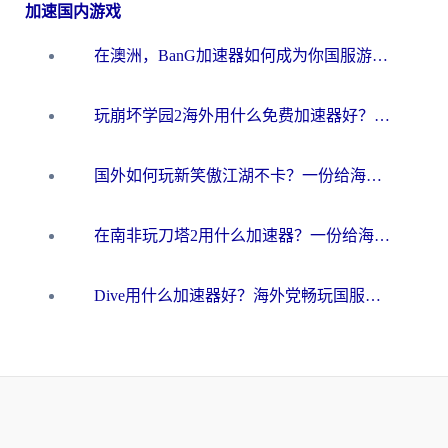
加速国内游戏
在澳洲，BanG加速器如何成为你国服游戏的“时光机”？
玩崩坏学园2海外用什么免费加速器好？2026海外党亲测国服游戏加速指南
国外如何玩新笑傲江湖不卡？一份给海外游子的终极网络指南
在南非玩刀塔2用什么加速器？一份给海外游子的终极生存指南
Dive用什么加速器好？海外党畅玩国服游戏的终极避坑指南