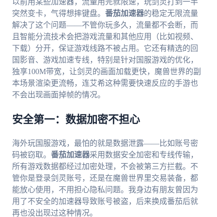
以前用某些加速器，流量用完就限速，玩剑灵打到一半
突然变卡，气得想摔键盘。
番茄加速器
的稳定无限流量
解决了这个问题——不管你玩多久，流量都不会断，而
且智能分流技术会把游戏流量和其他应用（比如视频、
下载）分开，保证游戏线路不被占用。它还有精选的回
国影音、游戏加速专线，特别是针对国服游戏的优化，
独享100M带宽，让剑灵的画面加载更快，魔兽世界的副
本场景渲染更流畅，连艾希这种需要快速反应的手游也
不会出现画面掉帧的情况。
安全第一：数据加密不担心
海外玩国服游戏，最怕的就是数据泄露——比如账号密
码被窃取。
番茄加速器
采用数据安全加密和专线传输，
所有游戏数据都经过加密处理，不会被第三方拦截。不
管你是登录剑灵账号，还是在魔兽世界里交易装备，都
能放心使用，不用担心隐私问题。我身边有朋友曾因为
用了不安全的加速器导致账号被盗，后来换成番茄后就
再也没出现过这种情况。