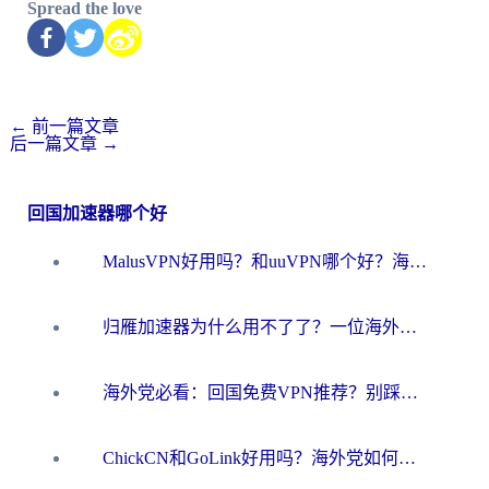
Spread the love
←
前一篇文章
后一篇文章
→
回国加速器哪个好
MalusVPN好用吗？和uuVPN哪个好？海外党无缝访问国内资源的真实对比与选择指南
归雁加速器为什么用不了了？一位海外游子的真实困惑与技术解答
海外党必看：回国免费VPN推荐？别踩坑！教你选对加速器无缝刷国内资源
ChickCN和GoLink好用吗？海外党如何选对回国加速器