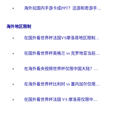
海外玩国内手游卡成PPT？迅游和奇游手游哪个好？一篇讲透回国加速器怎么选
海外地区限制
在国外看世界杯法国VS摩洛哥地区限制？这篇指南让你流畅看中文解说无压力
在国外看世界杯英格兰 vs 克罗地亚当前地区不可播放？这篇指南帮你搞定所有海外观赛难题
在海外看央视频世界杯仅限中国大陆？这篇指南帮你解锁中文解说+无卡顿直播
在海外看世界杯比利时 vs 塞内加尔仅限中国大陆？我找到了最流畅的中文解说之路
在国外看世界杯法国 VS 摩洛哥仅限中国大陆？海外党这样看中文解说赛事不卡顿