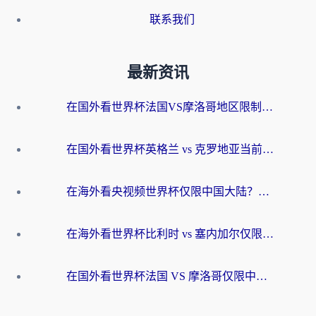
联系我们
最新资讯
在国外看世界杯法国VS摩洛哥地区限制？这篇指南让你流畅看中文解说无压力
在国外看世界杯英格兰 vs 克罗地亚当前地区不可播放？这篇指南帮你搞定所有海外观赛难题
在海外看央视频世界杯仅限中国大陆？这篇指南帮你解锁中文解说+无卡顿直播
在海外看世界杯比利时 vs 塞内加尔仅限中国大陆？我找到了最流畅的中文解说之路
在国外看世界杯法国 VS 摩洛哥仅限中国大陆？海外党这样看中文解说赛事不卡顿