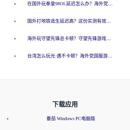
在国外玩拳皇98OL延迟怎么办？海外党亲测有效的低延迟指南
国外打地铁逃生延迟高？这份实测有效的低延迟指南帮你吃鸡
海外玩守望先锋总卡顿？守望先锋游戏加速器在哪里买&避坑指南（附欧洲非洲游戏实测）
台湾怎么玩光·遇不卡顿？海外党国服游戏加速终极攻略（附实测体验）
下载应用
番茄 Windows PC电脑版