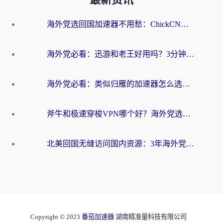
最新资讯
海外党选回国加速器不用愁：ChickCN和洞见哪个好？一篇搞定所有疑问
海外党必看：迅游和老王好用吗？3分钟选对加速国内网络的加速器
海外党必看：类似归雁的加速器怎么选？一篇搞定无缝访问国内资源
斧牛和极速穿梭VPN哪个好？海外党选回国加速器必看的真实对比与避坑指南
北美回国无缝访问国内资源：3年海外党亲测的加速器选择指南
Copyright © 2023
番茄加速器
湖南精准量科技有限公司