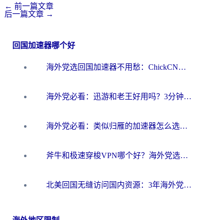
←
前一篇文章
后一篇文章
→
回国加速器哪个好
海外党选回国加速器不用愁：ChickCN和洞见哪个好？一篇搞定所有疑问
海外党必看：迅游和老王好用吗？3分钟选对加速国内网络的加速器
海外党必看：类似归雁的加速器怎么选？一篇搞定无缝访问国内资源
斧牛和极速穿梭VPN哪个好？海外党选回国加速器必看的真实对比与避坑指南
北美回国无缝访问国内资源：3年海外党亲测的加速器选择指南