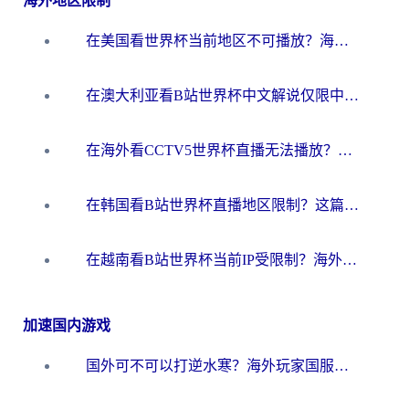
海外地区限制
在美国看世界杯当前地区不可播放？海外党体育观赛终极指南来了！
在澳大利亚看B站世界杯中文解说仅限中国大陆？这篇指南帮你打破限制看遍赛事
在海外看CCTV5世界杯直播无法播放？这篇指南让你和国内球迷同步呐喊
在韩国看B站世界杯直播地区限制？这篇指南让你告别“当前地区不可播放”
在越南看B站世界杯当前IP受限制？海外党体育观赛终极指南来了
加速国内游戏
国外可不可以打逆水寒？海外玩家国服畅玩终极指南（附漫威荒野乱斗加速方案）