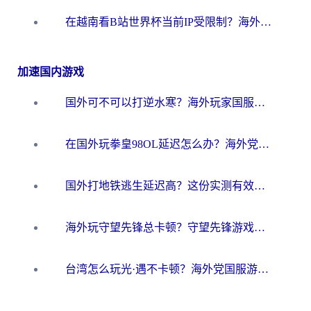
在越南看B站世界杯当前IP受限制？海外党体育观赛终极指南来了
加速国内游戏
国外可不可以打逆水寒？海外玩家国服畅玩终极指南（附漫威荒野乱斗加速方案）
在国外玩拳皇98OL延迟怎么办？海外党亲测有效的低延迟指南
国外打地铁逃生延迟高？这份实测有效的低延迟指南帮你吃鸡
海外玩守望先锋总卡顿？守望先锋游戏加速器在哪里买&避坑指南（附欧洲非洲游戏实测）
台湾怎么玩光·遇不卡顿？海外党国服游戏加速终极攻略（附实测体验）