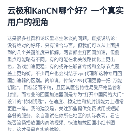
云极和KanCN哪个好？一个真实
用户的视角
这是很多社群和论坛里老生常谈的问题。直接说结论：
没有绝对的好坏，只有适合与否。但我们可以从上面提
到的几个关键维度来拆解。两者都主打回国加速，但侧
重点可能略有不同。有的可能在北美线路优化上更出
色，游戏加速更稳；有的或许在影音专线和全球节点覆
盖上更均衡。不少用户也会纠结于vpn代理和这种专用回
国加速器的区别。简单说，传统VPN代理更像一把“万能
钥匙”，目标泛而不精，且因其匿名特性易受严格监管和
封锁。而专业的回国加速器则是专为“打开中国网络大门”
设计的“特制钥匙”，在速度、稳定性和抗封锁能力上通常
更胜一筹。我的建议是，关注那些提供免费试用或短期
套餐的服务，亲自测试在你所在地区的实际表现，看它
能否流畅播放国内高清视频、快速加载回国小红书图
片，这才是最真实的体验。