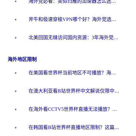
海外党必看：类似归雁的加速器怎么选？一篇搞定无缝访问国内资源
斧牛和极速穿梭VPN哪个好？海外党选回国加速器必看的真实对比与避坑指南
北美回国无缝访问国内资源：3年海外党亲测的加速器选择指南
海外地区限制
在美国看世界杯当前地区不可播放？海外党体育观赛终极指南来了！
在澳大利亚看B站世界杯中文解说仅限中国大陆？这篇指南帮你打破限制看遍赛事
在海外看CCTV5世界杯直播无法播放？这篇指南让你和国内球迷同步呐喊
在韩国看B站世界杯直播地区限制？这篇指南让你告别“当前地区不可播放”