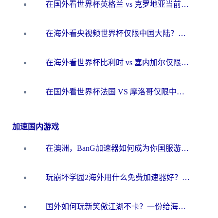
在国外看世界杯英格兰 vs 克罗地亚当前地区不可播放？这篇指南帮你搞定所有海外观赛难题
在海外看央视频世界杯仅限中国大陆？这篇指南帮你解锁中文解说+无卡顿直播
在海外看世界杯比利时 vs 塞内加尔仅限中国大陆？我找到了最流畅的中文解说之路
在国外看世界杯法国 VS 摩洛哥仅限中国大陆？海外党这样看中文解说赛事不卡顿
加速国内游戏
在澳洲，BanG加速器如何成为你国服游戏的“时光机”？
玩崩坏学园2海外用什么免费加速器好？2026海外党亲测国服游戏加速指南
国外如何玩新笑傲江湖不卡？一份给海外游子的终极网络指南