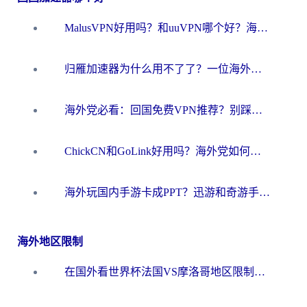
MalusVPN好用吗？和uuVPN哪个好？海外党无缝访问国内资源的真实对比与选择指南
归雁加速器为什么用不了了？一位海外游子的真实困惑与技术解答
海外党必看：回国免费VPN推荐？别踩坑！教你选对加速器无缝刷国内资源
ChickCN和GoLink好用吗？海外党如何选对回国加速器
海外玩国内手游卡成PPT？迅游和奇游手游哪个好？一篇讲透回国加速器怎么选
海外地区限制
在国外看世界杯法国VS摩洛哥地区限制？这篇指南让你流畅看中文解说无压力