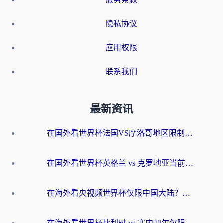
隐私协议
应用权限
联系我们
最新资讯
在国外看世界杯法国VS摩洛哥地区限制？这篇指南让你流畅看中文解说无压力
在国外看世界杯英格兰 vs 克罗地亚当前地区不可播放？这篇指南帮你搞定所有海外观赛难题
在海外看央视频世界杯仅限中国大陆？这篇指南帮你解锁中文解说+无卡顿直播
在海外看世界杯比利时 vs 塞内加尔仅限中国大陆？我找到了最流畅的中文解说之路