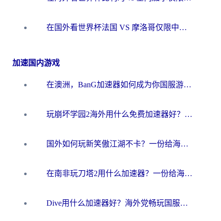
在国外看世界杯法国 VS 摩洛哥仅限中国大陆？海外党这样看中文解说赛事不卡顿
加速国内游戏
在澳洲，BanG加速器如何成为你国服游戏的“时光机”？
玩崩坏学园2海外用什么免费加速器好？2026海外党亲测国服游戏加速指南
国外如何玩新笑傲江湖不卡？一份给海外游子的终极网络指南
在南非玩刀塔2用什么加速器？一份给海外游子的终极生存指南
Dive用什么加速器好？海外党畅玩国服游戏的终极避坑指南