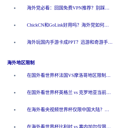
海外党必看：回国免费VPN推荐？别踩坑！教你选对加速器无缝刷国内资源
ChickCN和GoLink好用吗？海外党如何选对回国加速器
海外玩国内手游卡成PPT？迅游和奇游手游哪个好？一篇讲透回国加速器怎么选
海外地区限制
在国外看世界杯法国VS摩洛哥地区限制？这篇指南让你流畅看中文解说无压力
在国外看世界杯英格兰 vs 克罗地亚当前地区不可播放？这篇指南帮你搞定所有海外观赛难题
在海外看央视频世界杯仅限中国大陆？这篇指南帮你解锁中文解说+无卡顿直播
在海外看世界杯比利时 vs 塞内加尔仅限中国大陆？我找到了最流畅的中文解说之路