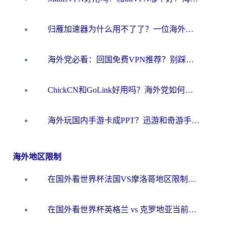
归雁加速器为什么用不了了？一位海外游子的真实困惑与技术解答
海外党必看：回国免费VPN推荐？别踩坑！教你选对加速器无缝刷国内资源
ChickCN和GoLink好用吗？海外党如何选对回国加速器
海外玩国内手游卡成PPT？迅游和奇游手游哪个好？一篇讲透回国加速器怎么选
海外地区限制
在国外看世界杯法国VS摩洛哥地区限制？这篇指南让你流畅看中文解说无压力
在国外看世界杯英格兰 vs 克罗地亚当前地区不可播放？这篇指南帮你搞定所有海外观赛难题