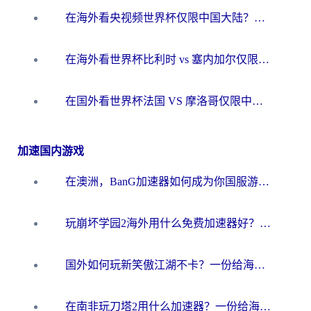
在海外看央视频世界杯仅限中国大陆？这篇指南帮你解锁中文解说+无卡顿直播
在海外看世界杯比利时 vs 塞内加尔仅限中国大陆？我找到了最流畅的中文解说之路
在国外看世界杯法国 VS 摩洛哥仅限中国大陆？海外党这样看中文解说赛事不卡顿
加速国内游戏
在澳洲，BanG加速器如何成为你国服游戏的“时光机”？
玩崩坏学园2海外用什么免费加速器好？2026海外党亲测国服游戏加速指南
国外如何玩新笑傲江湖不卡？一份给海外游子的终极网络指南
在南非玩刀塔2用什么加速器？一份给海外游子的终极生存指南