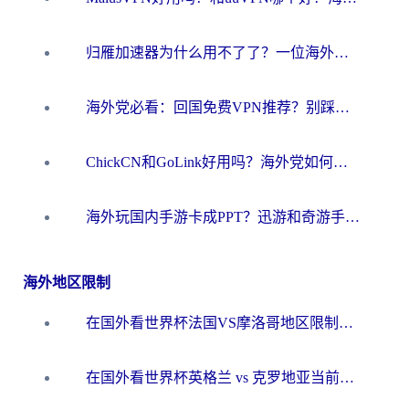
归雁加速器为什么用不了了？一位海外游子的真实困惑与技术解答
海外党必看：回国免费VPN推荐？别踩坑！教你选对加速器无缝刷国内资源
ChickCN和GoLink好用吗？海外党如何选对回国加速器
海外玩国内手游卡成PPT？迅游和奇游手游哪个好？一篇讲透回国加速器怎么选
海外地区限制
在国外看世界杯法国VS摩洛哥地区限制？这篇指南让你流畅看中文解说无压力
在国外看世界杯英格兰 vs 克罗地亚当前地区不可播放？这篇指南帮你搞定所有海外观赛难题