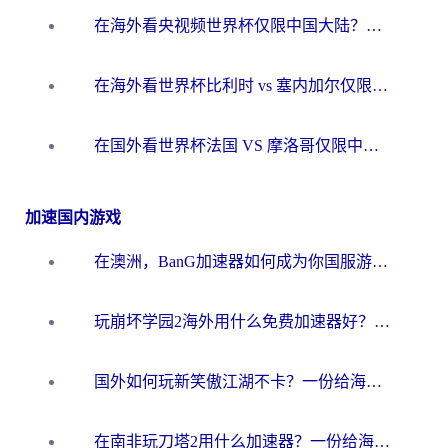
在海外看央视频世界杯仅限中国大陆？这篇指南帮你解锁中文解说+无卡顿直播
在海外看世界杯比利时 vs 塞内加尔仅限中国大陆？我找到了最流畅的中文解说之路
在国外看世界杯法国 VS 摩洛哥仅限中国大陆？海外党这样看中文解说赛事不卡顿
加速国内游戏
在澳洲，BanG加速器如何成为你国服游戏的“时光机”？
玩崩坏学园2海外用什么免费加速器好？2026海外党亲测国服游戏加速指南
国外如何玩新笑傲江湖不卡？一份给海外游子的终极网络指南
在南非玩刀塔2用什么加速器？一份给海外游子的终极生存指南